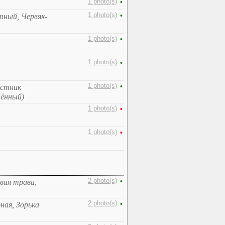
1 photo(s)
•
1 photo(s)
•
тный, Червяк-
1 photo(s)
•
1 photo(s)
•
1 photo(s)
•
естник
нённый)
1 photo(s)
•
1 photo(s)
•
2 photo(s)
•
вая трава,
2 photo(s)
•
ная, Зорька