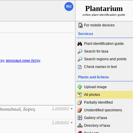
Plantarium
RU
online plant identification guide
For mobile devices
Services
Plant identification guide
Search for taxa
Search regions and points
тру
,
верховья реки Актру
Check names in text
Plants and lichens
Upload image
All photos
Partially identified
1 photo(s)
•
дновидный, Борец
Unidentified specimens
Gallery of taxa
1 photo(s)
•
Directory of taxa