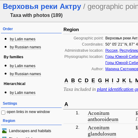
Верховья реки Актру
/ geographic poin
Taxa with photos (189)
Order
Region
Geographic point:
Верховья реки Акт
by Latin names
Coordinates:
50° 05′ 21″ N, 87° 
by Russian names
Administrative location:
Россия
,
Республик
Physiographic location:
Горы Южной Сиби
By families
Горы Южной Сиби
by Latin names
Author:
Марина Скотнико
by Russian names
A
B
C
D
E
G
H
I
J
K
L
Hierarchical
Taxa included in
plant identification g
by Latin names
Settings
A
open links in new window
1.
Aconitum
anthoroideum
П
Region
2.
Aconitum
Landscapes and habitats
glandulosum