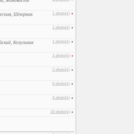
ий, Живокость
1 photo(s)
•
десная, Шпорник
1 photo(s)
•
1 photo(s)
•
йский, Козульник
1 photo(s)
•
2 photo(s)
•
6 photo(s)
•
4 photo(s)
•
10 photo(s)
•