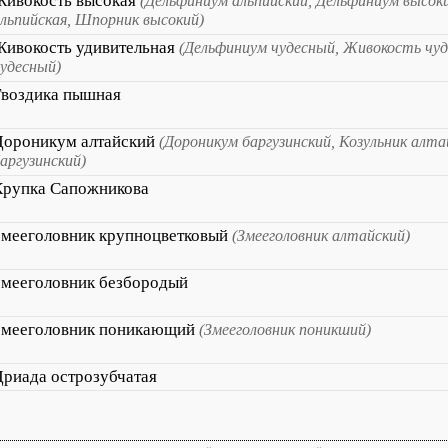
Живокость высокая
(Дельфиниум альпийский, Дельфиниум высок
льпийская, Шпорник высокий)
Живокость удивительная
(Дельфиниум чудесный, Живокость чу
удесный)
Гвоздика пышная
Дороникум алтайский
(Дороникум баргузинский, Козульник алта
аргузинский)
Крупка Сапожникова
Змееголовник крупноцветковый
(Змееголовник алтайский)
Змееголовник безбородый
Змееголовник поникающий
(Змееголовник поникший)
Дриада острозубчатая