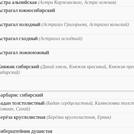
Астра альпийская
(Астра Коржинского, Астра ложная)
Астрагал южносибирский
Астрагал холодный
(Астрагал Григорьева, Астрагал кольский)
Астрагал сходный
(Астрагал исходный)
Астрагал ложноюжный
Княжик сибирский
(Дикий хмель, Княжик красивый, Княжик пр
ибирский)
Барбарис сибирский
Бадан толстолистный
(Бадан сердцелистный, Камнеломка толс
ояшан, Салай)
Берёза круглолистная
(Берёзка круглолистная, Ерник)
Биберштейния душистая