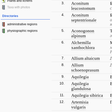
Plants and lichens
3.
Aconitum
Taxa with photos
leucostomum
с
4.
Aconitum
Directories
septentrionale
о
т
administrative regions
5.
Aconogonon
physiographic regions
alpinum
г
6.
Alchemilla
xanthochlora
м
Р
7.
Allium altaicum
8.
Allium
schoenoprasum
9.
Aquilegia
10.
Aquilegia
glandulosa
11.
Aquilegia sibirica
12.
Artemisia
vulgaris