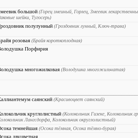
Змеевик большой
(Горец змеиный, Горлец, Змеевик лекарственны
аковые шейки, Тугосерь)
Гроздовник полулунный
(Гроздовник лунный, Ключ-трава)
Брайя розовая
(Брайя короткоплодная)
Володушка Порфирия
Володушка многожилковая
(Володушка многожильчатая)
Каллиантемум саянский
(Красивоцвет саянский)
Колокольчик круглолистный
(Колокольчик Гизеке, Колокольчик г
олокольчик Лангсдорфа, Колокольчик округлолистный)
Осока темнейшая
(Осока тёмная, Осока тёмно-бурая)
Осока двуцветная