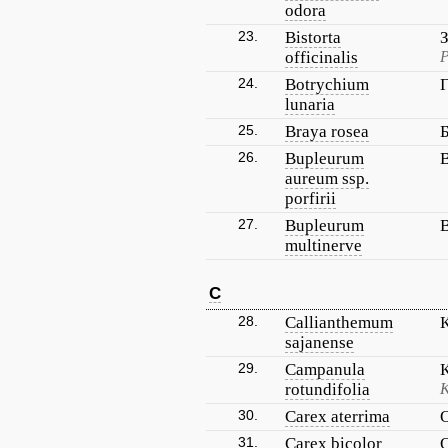
odora
23.
Bistorta
officinalis
Р
24.
Botrychium
lunaria
25.
Braya rosea
26.
Bupleurum
aureum ssp.
porfirii
27.
Bupleurum
multinerve
C
28.
Callianthemum
sajanense
29.
Campanula
rotundifolia
К
30.
Carex aterrima
31.
Carex bicolor