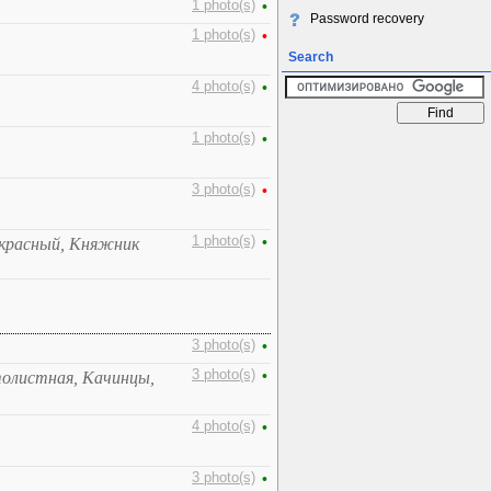
1 photo(s)
•
Password recovery
1 photo(s)
•
Search
4 photo(s)
•
1 photo(s)
•
3 photo(s)
•
1 photo(s)
•
екрасный, Княжник
3 photo(s)
•
3 photo(s)
•
толистная, Качинцы,
4 photo(s)
•
3 photo(s)
•