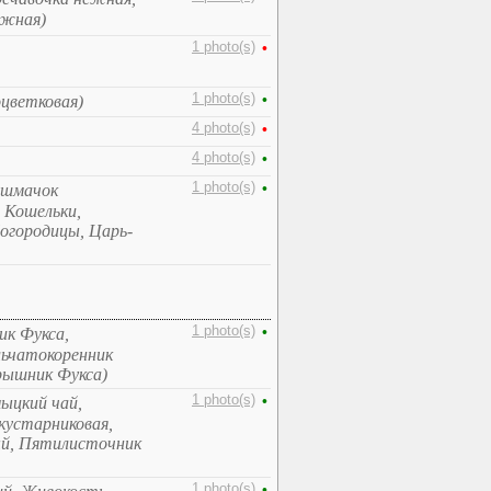
ежная)
1 photo(s)
•
1 photo(s)
•
оцветковая)
4 photo(s)
•
4 photo(s)
•
1 photo(s)
•
Башмачок
 Кошельки,
огородицы, Царь-
1 photo(s)
•
ик Фукса,
льчатокоренник
рышник Фукса)
1 photo(s)
•
ыцкий чай,
кустарниковая,
ый, Пятилисточник
1 photo(s)
•