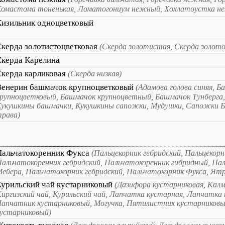
Комастома тоненькая, Ломатогониум нежный, Хохлатоустка н
Кизильник одноцветковый
Скерда золотистоцветковая
(Скерда золотистая, Скерда золот
Скерда Карелина
Скерда карликовая
(Скерда низкая)
Венерин башмачок крупноцветковый
(Адамова голова синяя, 
рупноцветковый, Башмачок крупноцветный, Башмачок Тунберга,
укушкины башмачки, Кукушкины сапожки, Мудушки, Сапожки Б
рава)
Пальчатокоренник Фукса
(Пальцекорник гебридский, Пальцекорн
альчатокоренник гебридский, Пальчатокоренник гибридный, Па
ейера, Пальчатокорник гебридский, Пальчатокорник Фукса, Ят
Курильский чай кустарниковый
(Дазифора кустарниковая, Калм
иргизский чай, Курильский чай, Лапчатка кустарная, Лапчатка 
апчатник кустарниковый, Могучка, Пятилистник кустарников
устарниковый)