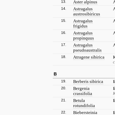
13.
Aster alpinus
14.
Astragalus
austrosibiricus
15.
Astragalus
frigidus
16.
Astragalus
propinquus
17.
Astragalus
pseudoaustralis
18.
Atragene sibirica
с
B
19.
Berberis sibirica
20.
Bergenia
crassifolia
К
21.
Betula
rotundifolia
22.
Biebersteinia