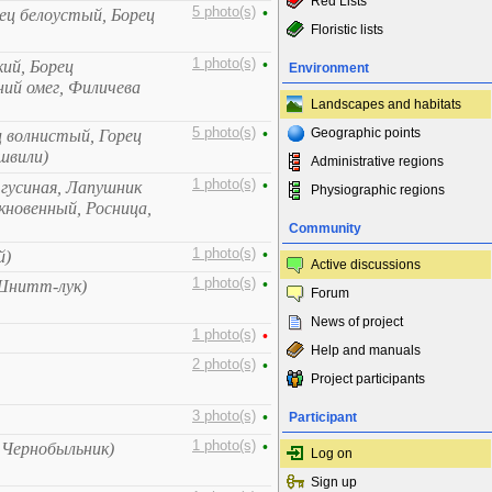
Red Lists
5 photo(s)
•
ец белоустый, Борец
Floristic lists
1 photo(s)
•
кий, Борец
Environment
ий омег, Филичева
Landscapes and habitats
5 photo(s)
•
Geographic points
ц волнистый, Горец
швили)
Administrative regions
1 photo(s)
•
гусиная, Лапушник
Physiographic regions
новенный, Росница,
Community
1 photo(s)
•
й)
Active discussions
1 photo(s)
•
 Шнитт-лук)
Forum
News of project
1 photo(s)
•
Help and manuals
2 photo(s)
•
Project participants
3 photo(s)
•
Participant
1 photo(s)
•
 Чернобыльник)
Log on
Sign up