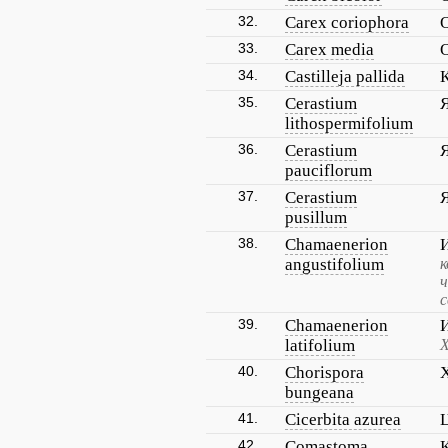
32.
Carex coriophora
33.
Carex media
34.
Castilleja pallida
35.
Cerastium
lithospermifolium
36.
Cerastium
pauciflorum
37.
Cerastium
pusillum
38.
Chamaenerion
angustifolium
к
ч
с
39.
Chamaenerion
latifolium
40.
Chorispora
bungeana
41.
Cicerbita azurea
42.
Comastoma