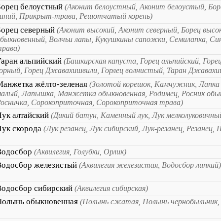
Борец белоустный
(Аконит белоустный, Аконит белоустый, Бор
иний, Прикрыт-трава, Решотчатый корень)
Борец северный
(Аконит высокий, Аконит северный, Борец высо
быкновенный, Волчьи лапы, Кукушкины сапожки, Семилапка, Син
рава)
Таран альпийский
(Башкирская капуста, Горец альпийский, Горе
орный, Горец Джавахишвили, Горлец волнистый, Таран Джавахи
Манжетка жёлто-зеленая
(Золотой корешок, Камчужник, Лапка 
алый, Лапышка, Манжетка обыкновенная, Родимец, Росник обык
осничка, Сорокоприточная, Сорокоприточная трава)
Лук алтайский
(Дикий батун, Каменный лук, Лук мелколуковичны
Лук скорода
(Лук резанец, Лук сибирский, Лук-резанец, Резанец,
Водосбор
(Аквилегия, Голубки, Орлик)
Водосбор железистый
(Аквилегия железистая, Водосбор липкий)
Водосбор сибирский
(Аквилегия сибирская)
Полынь обыкновенная
(Полынь сжатая, Полынь чернобыльник,