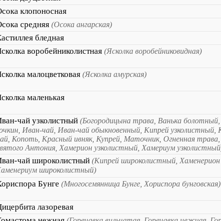
Осока клопоносная
Осока средняя
(Осока ангарская)
Кастиллея бледная
Ясколка воробейниколистная
(Ясколка воробейниковидная)
Ясколка малоцветковая
(Ясколка амурская)
Ясколка маленькая
Иван-чай узколистный
(Богородицына трава, Ванька болотный,
очкин, Иван-чай, Иван-чай обыкновенный, Кипрей узколистный, 
ай, Копоть, Красный ивняк, Купрей, Маточник, Огненная трава,
вятого Антония, Хамерион узколистный, Хамериум узколистный
Иван-чай широколистный
(Кипрей широколистный, Хаменерион
Хаменериум широколистный)
Хориспора Бунге
(Многосемянница Бунге, Хориспора бунговская)
Цицербита лазоревая
Комастома нежная
(Горечавка вильчатая, Горечавка нежная, Го