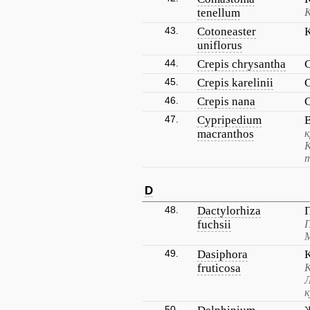
tenellum
43.
Cotoneaster
uniflorus
44.
Crepis chrysantha
45.
Crepis karelinii
46.
Crepis nana
47.
Cypripedium
macranthos
к
К
т
D
48.
Dactylorhiza
fuchsii
П
М
49.
Dasiphora
fruticosa
К
Л
к
50.