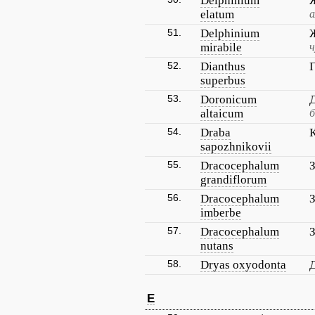
Delphinium
elatum
а
51.
Delphinium
mirabile
ч
52.
Dianthus
superbus
53.
Doronicum
altaicum
б
54.
Draba
sapozhnikovii
55.
Dracocephalum
grandiflorum
56.
Dracocephalum
imberbe
57.
Dracocephalum
nutans
58.
Dryas oxyodonta
E