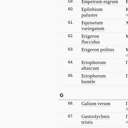
59.
Empetrum nigrum
60.
Epilobium
palustre
т
61.
Equisetum
variegatum
62.
Erigeron
flaccidus
63.
Erigeron politus
о
64.
Eriophorum
altaicum
65.
Eriophorum
humile
G
66.
Galium verum
М
67.
Gastrolychnis
tristis
т