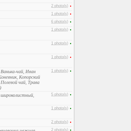
2 photo(s)
•
1 photo(s)
•
6 photo(s)
•
1 photo(s)
•
1 photo(s)
•
1 photo(s)
•
1 photo(s)
•
 Ванька-чай, Иван
Коневник, Копорский
 Полевой чай, Трава
)
5 photo(s)
•
 широколистный,
1 photo(s)
•
2 photo(s)
•
2 photo(s)
•
речавочка нежная,