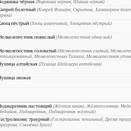
Водяника чёрная
(Вороника чёрная, Шикша чёрная)
Кипрей болотный
(Кипрей Фишера, Скрыпник, Хаманерион боло
рава)
Хвощ пёстрый
(Хвощ изменчивый, Хвощевник пёстрый)
Мелколепестник повислый
(Мелколепестник обвислый)
Мелколепестник головатый
(Мелколепестник гладкий, Мелколеп
тполированный, Мелколепестник Тилинга, Мелколепестник удли
Пушица алтайская
(Пушица Шейхцера алтайская)
Пушица низкая
Подмаренник настоящий
(Жёлтая кашка, Жёлтоголовник, Медо
едовник, Подмарейник, Подмаренник жёлтый)
Гастролихнис траурный
(Гастролихнис печальный, Дрёма траур
раурная, Смолёвка Бунге)