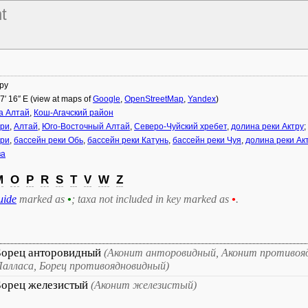
t
ру
47′ 16″ E (view at maps of
Google
,
OpenStreetMap
,
Yandex
)
а Алтай
,
Кош-Агачский район
ри
,
Алтай
,
Юго-Восточный Алтай
,
Северо-Чуйский хребет
,
долина реки Актру
;
ри
,
бассейн реки Обь
,
бассейн реки Катунь
,
бассейн реки Чуя
,
долина реки Ак
ва
M
O
P
R
S
T
V
W
Z
uide
marked as
•
; taxa not included in key marked as
•
.
Борец анторовидный
(Аконит анторовидный, Аконит противоя
алласа, Борец противоядновидный)
Борец железистый
(Аконит железистый)