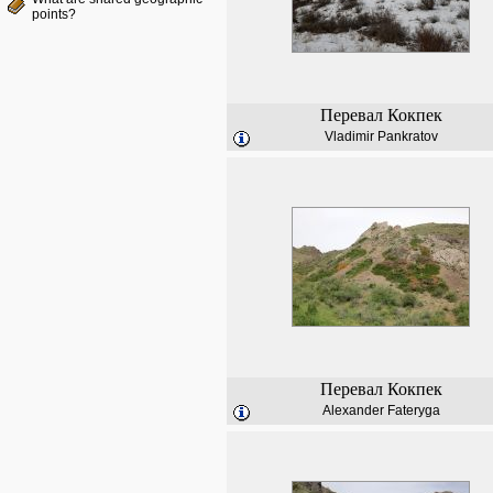
points?
Перевал Кокпек
Vladimir Pankratov
Перевал Кокпек
Alexander Fateryga