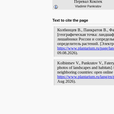
Перевал Кокпек
Vladimir Pankratov
Text to cite the page
Колбинцев В., Панкратов В., Фа
[географическая точка: ландшаф
лишайники России и сопредельн
определитель растений. [Элект
https://www.plantarium.ru/page/la
09.08.2026).
Kolbintsev V., Pankratov V., Fate
photos of landscapes and habitats] 
neighboring countries: open online 
https://www.plantarium.ru/lang/en
Aug 2026).