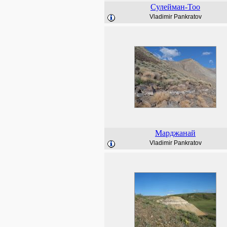
Сулейман-Тоо
Vladimir Pankratov
Марджанай
Vladimir Pankratov