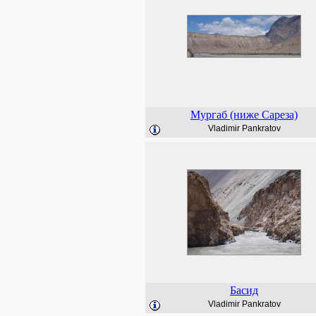
Мургаб (ниже Сареза)
Vladimir Pankratov
Басид
Vladimir Pankratov