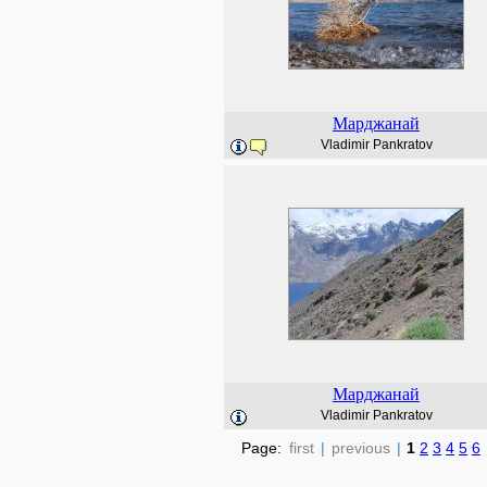
Марджанай
Vladimir Pankratov
Марджанай
Vladimir Pankratov
Page:
first
|
previous
|
1
2
3
4
5
6