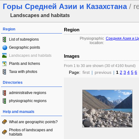
Горы Средней Азии и Казахстана
/ r
Landscapes and habitats
Region
Region
Physiographic
Средняя Азия и Ц
List of subregions
location:
Geographic points
Landscapes and habitats
Images
Plants and lichens
From 1 to 30 are shown (30 of 4160 found)
Taxa with photos
Page:
first
|
previous
|
1
2
3
4
5
6
Directories
administrative regions
physiographic regions
Help and manuals
What are geographic points?
Photos of landscapes and
habitats