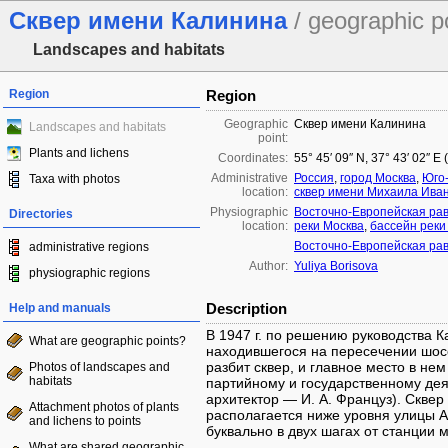
Сквер имени Калинина
/ geographic p
Landscapes and habitats
Region
Region
Geographic
Сквер имени Калинина
Landscapes and habitats
point:
Plants and lichens
Coordinates:
55° 45′ 09″ N, 37° 43′ 02″ E
Administrative
Россия
,
город Москва
,
Юго
Taxa with photos
location:
сквер имени Михаила Ива
Physiographic
Восточно-Европейская ра
Directories
location:
реки Москва
,
бассейн реки
Восточно-Европейская ра
administrative regions
Author:
Yuliya Borisova
physiographic regions
Description
Help and manuals
В 1947 г. по решению руководства К
What are geographic points?
находившегося на пересечении шос
разбит сквер, и главное место в не
Photos of landscapes and
habitats
партийному и государственному дея
архитектор — И. А. Француз). Сквер
Attachment photos of plants
располагается ниже уровня улицы А
and lichens to points
буквально в двух шагах от станции 
What are shared geographic