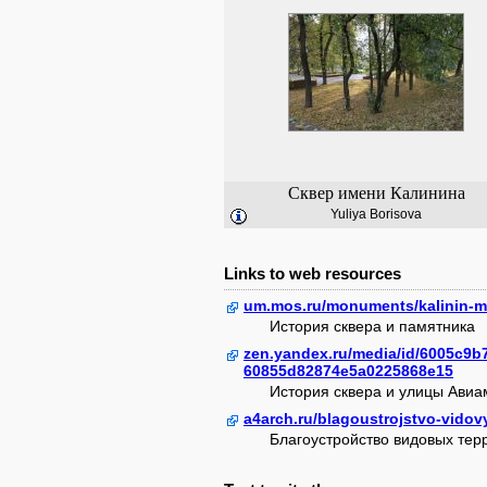
Сквер имени Калинина
Yuliya Borisova
Links to web resources
um.mos.ru/monuments/kalinin-m
История сквера и памятника
zen.yandex.ru/media/id/6005c9b
60855d82874e5a0225868e15
История сквера и улицы Ави
a4arch.ru/blagoustrojstvo-vidovy
Благоустройство видовых тер