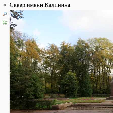
Сквер имени Калинина
Coordinates:
55° 45′ 09″ N, 37° 43′ 02″ E (view at maps of
Google
,
OpenStreetMa
Point description:
В 1947 г. по решению руководства Калининского района на мес
Энтузиастов и Авиамоторной улицы, был разбит сквер, и главно
Калинину, партийному и государственному деятелю СССР (скульпт
Сквер занимает территорию около 1,4 га. Поскольку он распол
получилось тихое и уютное место буквально в двух шагах от ст
Основные посадки были произведены в 1947 - 51 гг. Доминирую
мелколистная (Tilia cordata), но есть и различные клёны, и топол
В 2015-16 гг. в сквере проводились реставрационные работы: 
деревьев. В 2019 году в рамках программы «Доступность тран
благоустроена. Установлены малые архитектурные формы из с
индустриальной истории района, входные стелы в сквер и клум
использованы злаковые и многолетники алых оттенков, памят
страны, одним из творцов истории которой был М.И. Калинин
All photos
(14)
Photos of plants & lichens
(15)