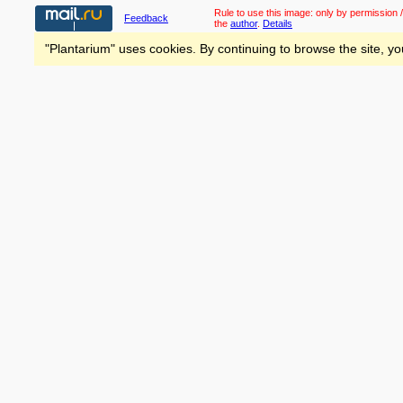
Rule to use this image:
only by permission /
Feedback
the
author
.
Details
"Plantarium" uses cookies. By continuing to browse the site, yo