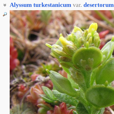
Alyssum
turkestanicum
var.
desertorum
Бурачок пустынный