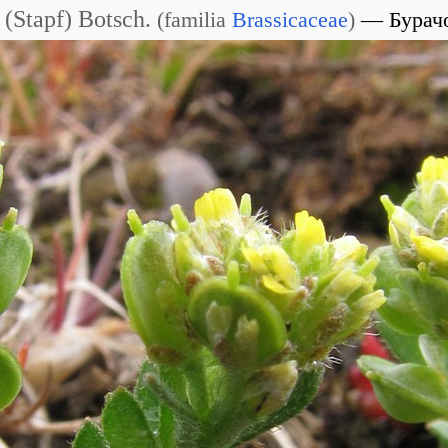
(Stapf) Botsch.
(
familia
Brassicaceae
)
Бурач