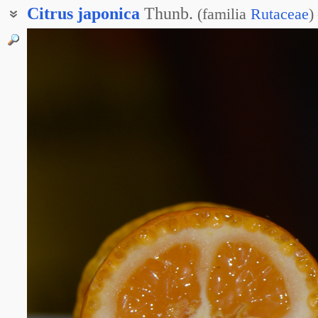
Citrus
japonica
Thunb.
(
familia
Rutaceae
)
Кинкан круглый
Кинкан японский
Кумкват