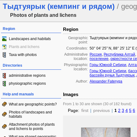
Тыдтуярык (кемпинг и рядом)
/ geog
Photos of plants and lichens
Region
Region
Geographic
Тыдтуярык (кемпинг и рядо
Landscapes and habitats
point:
Plants and lichens
Coordinates:
50° 04′ 25″ N, 88° 25′ 12″ E
Administrative
Россия
,
Республика Алтай
,
Taxa with photos
location:
поселение
,
окрестности се
Physiographic
Горы Южной Сибири
,
Алта
Directories
location:
Горы Южной Сибири
,
басс
бассейн ручья Тыдтуярык
,
administrative regions
Author:
Alexander Fateryga
physiographic regions
Images
Help and manuals
From 1 to 30 are shown (30 of 182 found)
What are geographic points?
Page:
first
|
previous
|
1
2
3
4
5
6
Photos of landscapes and
habitats
Attachment photos of plants
and lichens to points
What are shared geographic