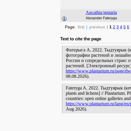
Ancathia
igniaria
Alexander Fateryga
Page:
first
|
previous
|
1
2
3
4
5
6
Text to cite the page
Фатерыга А. 2022. Тыдтуярык (к
фотографии растений и лишайни
России и сопредельных стран: 
растений. [Электронный ресурс
https://www.plantarium.ru/page/dwe
08.08.2026).
Fateryga A. 2022. Тыдтуярык (кем
plants and lichens] // Plantarium. 
countries: open online galleries and
https://www.plantarium.ru/lang/en/
Aug 2026).