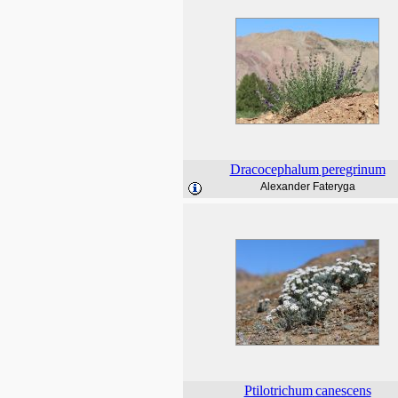
Dracocephalum
peregrinum
Alexander Fateryga
Ptilotrichum
canescens