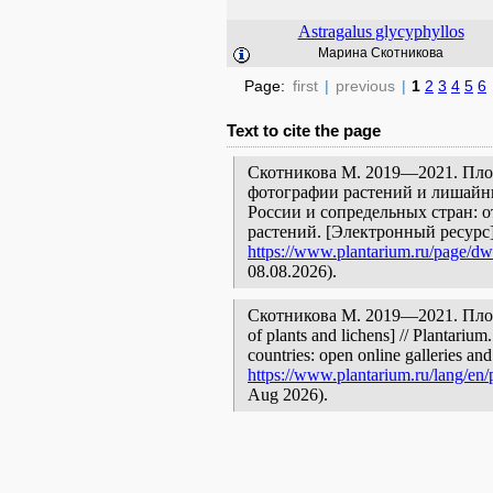
Astragalus
glycyphyllos
Марина Скотникова
Page:
first
|
previous
|
1
2
3
4
5
6
Text to cite the page
Скотникова М. 2019—2021. Плос
фотографии растений и лишайни
России и сопредельных стран: 
растений. [Электронный ресурс
https://www.plantarium.ru/page/dw
08.08.2026).
Скотникова М. 2019—2021. Плоск
of plants and lichens] // Plantariu
countries: open online galleries and
https://www.plantarium.ru/lang/en/
Aug 2026).