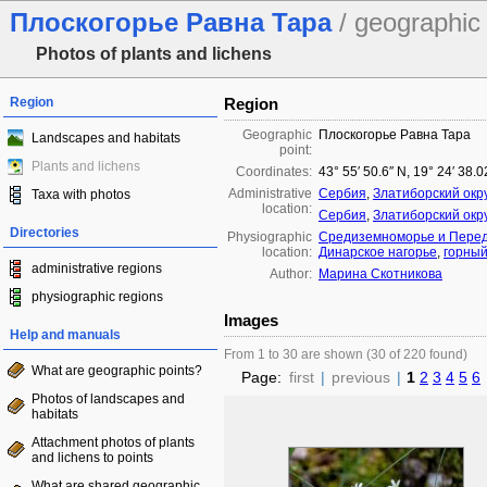
Плоскогорье Равна Тара
/ geographic 
Photos of plants and lichens
Region
Region
Geographic
Плоскогорье Равна Тара
Landscapes and habitats
point:
Plants and lichens
Coordinates:
43° 55′ 50.6″ N, 19° 24′ 38.
Administrative
Сербия
,
Златиборский окру
Taxa with photos
location:
Сербия
,
Златиборский окру
Directories
Physiographic
Средиземноморье и Перед
location:
Динарское нагорье
,
горный
administrative regions
Author:
Марина Скотникова
physiographic regions
Images
Help and manuals
From 1 to 30 are shown (30 of 220 found)
What are geographic points?
Page:
first
|
previous
|
1
2
3
4
5
6
Photos of landscapes and
habitats
Attachment photos of plants
and lichens to points
What are shared geographic