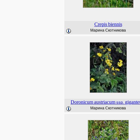
Crepis
biennis
Марина Скотникова
Doronicum
austriacum
gigant
ssp.
Марина Скотникова