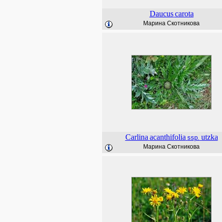
Daucus
carota
Марина Скотникова
Carlina
acanthifolia
utzka
ssp.
Марина Скотникова