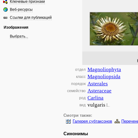
Ключевые признаки
Веб-ресурсы
Ссылки для публикаций
Изображения
Выбрать...
Magnoliophyta
отдел
Magnoliopsida
класс
Asterales
порядок
Asteraceae
семейство
Carlina
род
vulgaris
L.
вид
Смотри также:
Галерея субтаксонов
Перечен
Синонимы