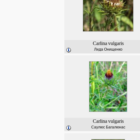
Carlina
vulgaris
Лида Онищенко
Carlina
vulgaris
Саулюс Багалюнас