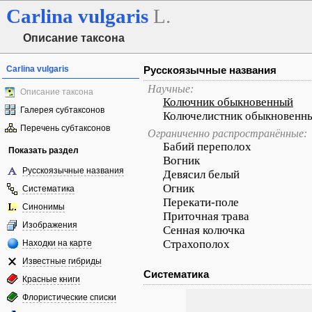
Carlina
vulgaris
L.
Описание таксона
Carlina vulgaris
Русскоязычные названия
Научные:
Описание таксона
Колючник обыкновенный
Галерея субтаксонов
Колючелистник обыкновенн
Перечень субтаксонов
Ограниченно распространённые:
Бабий переполох
Показать раздел
Вогник
Русскоязычные названия
Девясил белый
Огник
Систематика
Перекати-поле
Синонимы
Приточная трава
Изображения
Сенная колючка
Страхополох
Находки на карте
Известные гибриды
Систематика
Красные книги
Флористические списки