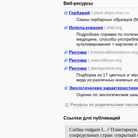
Веб-ресурсы
Гербарий
| plant.depo.msu.ru
Сканы гербарных образцов (
Использование
| pfaf.org
Подробная справка по полезн
медицине, способы употребле
культивирования + картинки и 
Рисунки
| botanicalillustrations.org
Рисунки
| www.efloras.org
Рисунки
| plantgenera.org
Подборка из 17 цветных и чё
вида из различных книжных ист
Экологические характеристики
Оценки по экологическим шк
Ресурсы по родительским таксон
Ссылки для публикаций
Carlina vulgaris L. // Плантари
сопредельных стран: открытый 