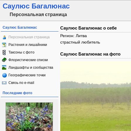
Саулюс Багалюнас
Персональная страница
Саулюс Багалюнас
Саулюс Багалюнас о себе
Регион: Литва
Персональная страница
страстный любитель
Растения и лишайники
Таксоны с фото
Саулюс Багалюнас на фото
Флористические списки
Ландшафты и сообщества
Географические точки
Связь по e-mail
Последние фото