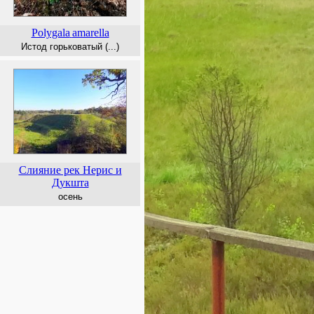
Polygala
amarella
Истод горьковатый (...)
Cлияние рек Нерис и
Дукшта
осень