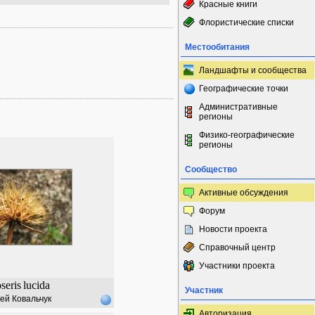
Красные книги
Флористические списки
Местообитания
Ландшафты и сообщества
Географические точки
Административные
регионы
Физико-географические
регионы
Сообщество
Активные обсуждения
Форум
Новости проекта
Справочный центр
Участники проекта
seris
lucida
Участник
ей Ковальчук
Авторизация