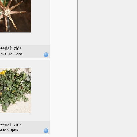
seris
lucida
лия Панкова
seris
lucida
нис Мирин