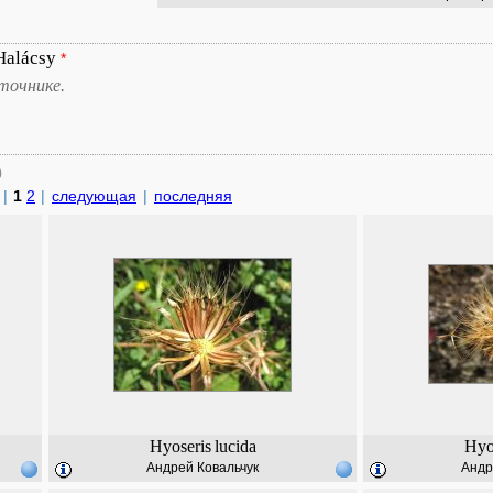
Halácsy
*
точнике.
)
|
1
2
|
следующая
|
последняя
Hyoseris
lucida
Hyo
Андрей Ковальчук
Андр