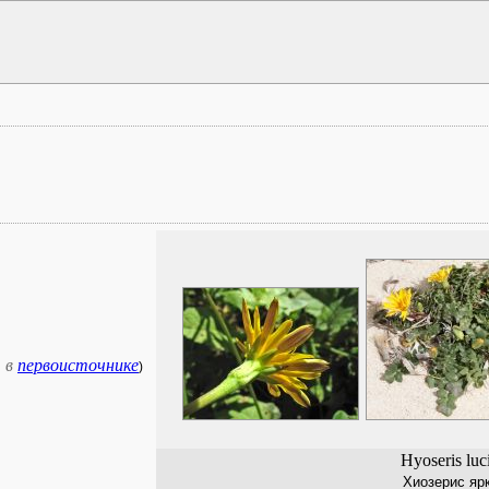
 в
первоисточнике
)
Hyoseris luc
Хиозерис яр