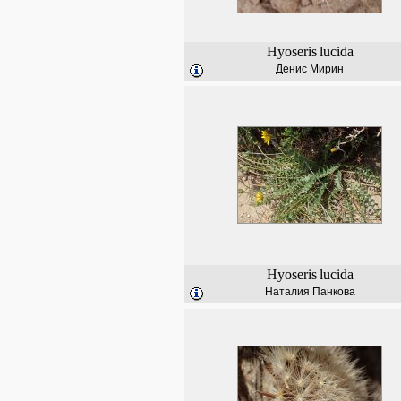
Hyoseris
lucida
Денис Мирин
Hyoseris
lucida
Наталия Панкова