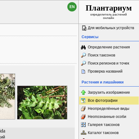
Плантариум
EN
определитель растений
онлайн
Для мобильных устройств
Сервисы
Определение растения
Поиск таксонов
Поиск регионов и точек
Проверка названий
Растения и лишайники
Загрузить изображение
Все фотографии
Неопределённые виды
Неопознанные особи
Галерея таксонов
ida
Каталог таксонов
кий