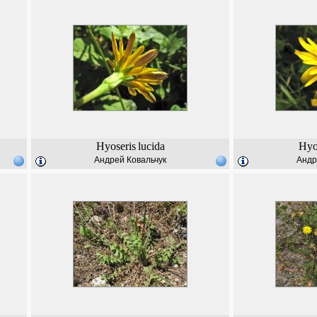
Hyoseris
lucida
Hyo
Андрей Ковальчук
Андр