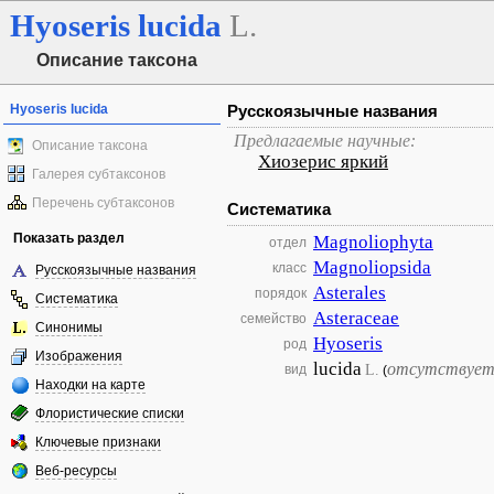
Hyoseris
lucida
L.
Описание таксона
Hyoseris lucida
Русскоязычные названия
Предлагаемые научные:
Описание таксона
Хиозерис яркий
Галерея субтаксонов
Перечень субтаксонов
Систематика
Показать раздел
Magnoliophyta
отдел
Magnoliopsida
класс
Русскоязычные названия
Asterales
порядок
Систематика
Asteraceae
семейство
Синонимы
Hyoseris
род
Изображения
lucida
отсутствует
L.
вид
(
Находки на карте
Флористические списки
Ключевые признаки
Веб-ресурсы