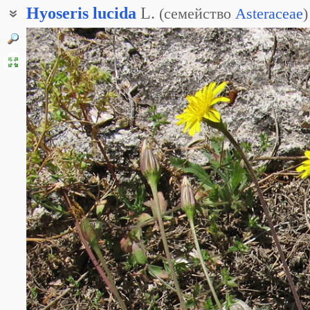
Hyoseris
lucida
L.
(
семейство
Asteraceae
)