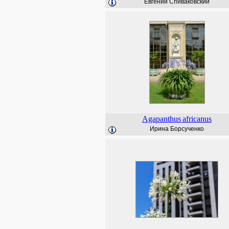
Евгений Спиваковский
Agapanthus
africanus
Ирина Борсученко