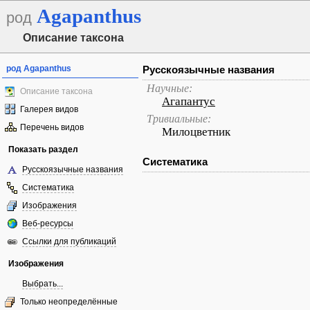
Agapanthus
род
Описание таксона
род Agapanthus
Русскоязычные названия
Научные:
Описание таксона
Агапантус
Галерея видов
Тривиальные:
Перечень видов
Милоцветник
Показать раздел
Систематика
Русскоязычные названия
Систематика
Изображения
Веб-ресурсы
Ссылки для публикаций
Изображения
Выбрать...
Только неопределённые