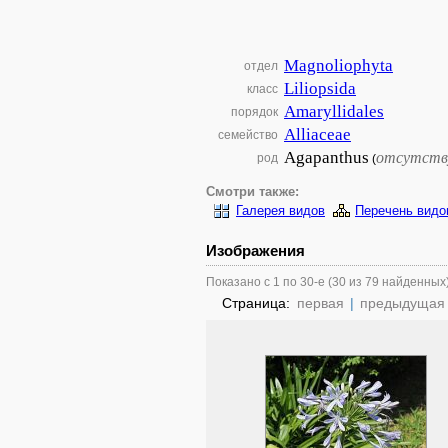
Magnoliophyta
отдел
Liliopsida
класс
Amaryllidales
порядок
Alliaceae
семейство
Agapanthus
отсутств
род
(
Смотри также:
Галерея видов
Перечень видо
Изображения
Показано с 1 по 30-е (30 из 79 найденных
Страница:
первая
|
предыдущая