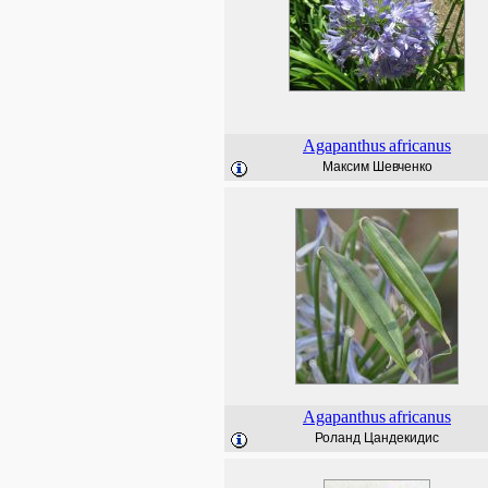
Agapanthus
africanus
Максим Шевченко
Agapanthus
africanus
Роланд Цандекидис