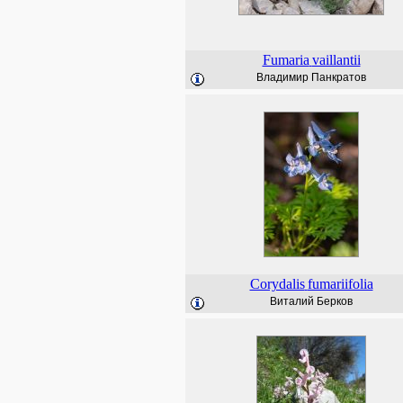
Fumaria
vaillantii
Владимир Панкратов
Corydalis
fumariifolia
Виталий Берков