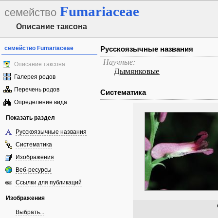
Fumariaceae
семейство
Описание таксона
семейство Fumariaceae
Русскоязычные названия
Научные:
Описание таксона
Дымянковые
Галерея родов
Перечень родов
Систематика
Определение вида
Показать раздел
Русскоязычные названия
Систематика
Изображения
Веб-ресурсы
Ссылки для публикаций
Изображения
Выбрать...