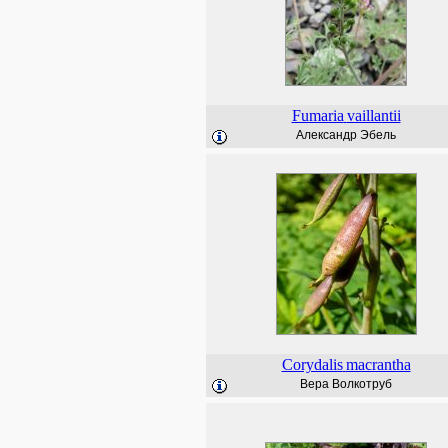
Fumaria
vaillantii
Александр Эбель
Corydalis
macrantha
Вера Волкотруб