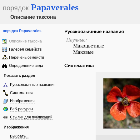
Papaverales
порядок
Описание таксона
порядок Papaverales
Русскоязычные названия
Научные:
Описание таксона
Макоцветные
Галерея семейств
Маковые
Перечень семейств
Систематика
Определение вида
Показать раздел
Русскоязычные названия
Систематика
Изображения
Веб-ресурсы
Ссылки для публикаций
Изображения
Выбрать...