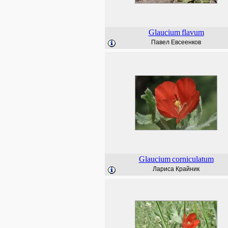
Glaucium
flavum
Павел Евсеенков
Glaucium
corniculatum
Лариса Крайник