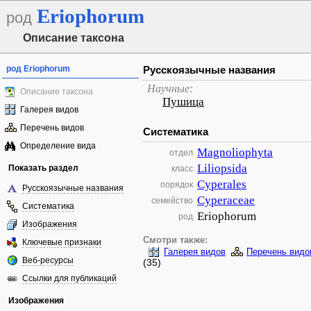
Eriophorum
род
Описание таксона
род Eriophorum
Русскоязычные названия
Научные:
Описание таксона
Пушица
Галерея видов
Перечень видов
Систематика
Определение вида
Magnoliophyta
отдел
Liliopsida
Показать раздел
класс
Cyperales
порядок
Русскоязычные названия
Cyperaceae
семейство
Систематика
Eriophorum
род
Изображения
Смотри также:
Ключевые признаки
Галерея видов
Перечень видо
Веб-ресурсы
(35)
Ссылки для публикаций
Изображения