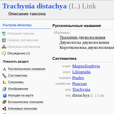
Trachynia
distachya
(L.) Link
Описание таксона
Trachynia distachya
Русскоязычные названия
Научные:
Описание таксона
Трахиния двуколосковая
Галерея субтаксонов
Двуколоска двуколосковая
Перечень субтаксонов
Коротконожка двуколоскова
Обсуждение (1)
Систематика
Показать раздел
Magnoliophyta
отдел
Русскоязычные названия
Liliopsida
класс
Систематика
Poales
порядок
Синонимы
Poaceae
семейство
Изображения
Trachynia
род
distachya
(L.) Link
Находки на карте
вид
Ботаническое описание
Ключевые признаки