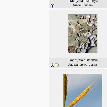
Trachynia
distachya
Антон Попович
Trachynia
distachya
Александр Фатерыга