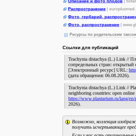
Описание и фото плодов
| bota
Распространение
| europlusmed.
Фото, гербарий, распростране
Фото, распространение
| www.gb
Ресурсы по родительским таксон
Ссылки для публикаций
Trachynia distachya (L.) Link /
сопредельных стран: открытый 
[Электронный ресурс] URL:
htt
(дата обращения: 06.08.2026).
Trachynia distachya (L.) Link // Pl
neighboring countries: open online 
https://www.plantarium.ru/lang/en
2026).
Возможно, коллекция изображе
получить исчерпывающее пред
Если у вас есть оригинальны