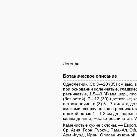
Легенда
Ботаническое описание
Однолетник. Ст. 3—20 (35) см выс. в
при основании коленчатые, гладкие;
ресничатые, 1.5—3 (4) мм шир., плос
(без остей), 7—12 (30)-цветковые; к
остроконечие, о (3) 5—7 жилках, до 
жилками, вверху по краю ресничатая
прямой остью 1—1.2 см дл.; верхн. ц
килям длинно, жестко-ресничатая. 
Каменистые сухие склоны. — Европ. ч
Ср. Азия: Горн. Туркм., Пам.-Ал. Общ
Арм.-Курд., Иран. Описан из южной