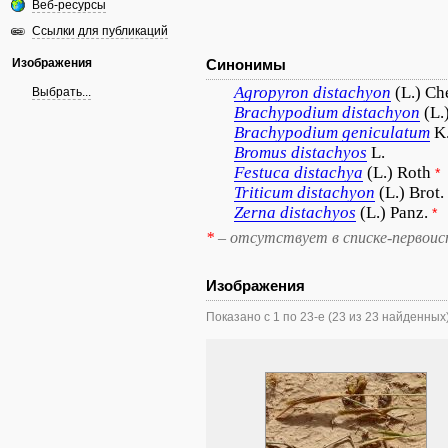
Веб-ресурсы
Ссылки для публикаций
Изображения
Синонимы
Agropyron
distachyon
(L.) Ch
Выбрать...
Brachypodium
distachyon
(L.
Brachypodium
geniculatum
K
Bromus
distachyos
L.
Festuca
distachya
(L.) Roth
*
Triticum
distachyon
(L.) Brot.
Zerna
distachyos
(L.) Panz.
*
*
– отсутствует в списке-первоис
Изображения
Показано с 1 по 23-е (23 из 23 найденных