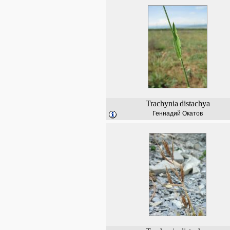
Trachynia
distachya
Геннадий Окатов