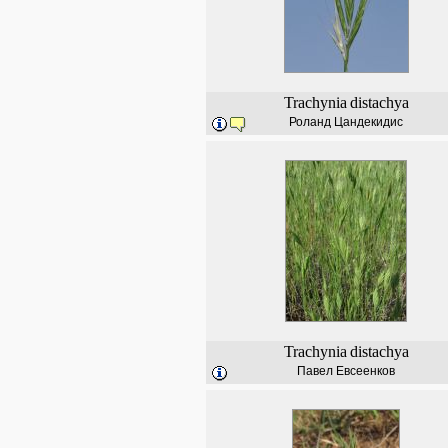
Trachynia
distachya
Роланд Цандекидис
Trachynia
distachya
Павел Евсеенков