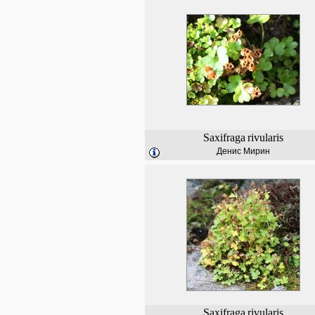
Saxifraga
rivularis
Денис Мирин
Saxifraga
rivularis