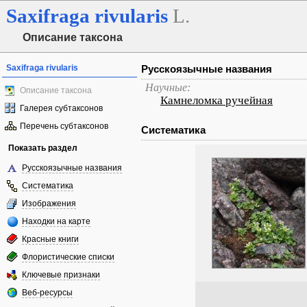
Saxifraga
rivularis
L.
Описание таксона
Saxifraga rivularis
Русскоязычные названия
Научные:
Описание таксона
Камнеломка ручейная
Галерея субтаксонов
Перечень субтаксонов
Систематика
Показать раздел
Русскоязычные названия
Систематика
Изображения
Находки на карте
Красные книги
Флористические списки
Ключевые признаки
Веб-ресурсы