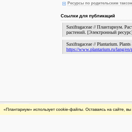
Ресурсы по родительским таксон
Ссылки для публикаций
Saxifragaceae // Плантариум. Р
растений. [Электронный ресур
Saxifragaceae // Plantarium. Plants
https://www.plantarium.ru/lang/en
Обратная связь
«Плантариум» использует cookie-файлы. Оставаясь на сайте, вы