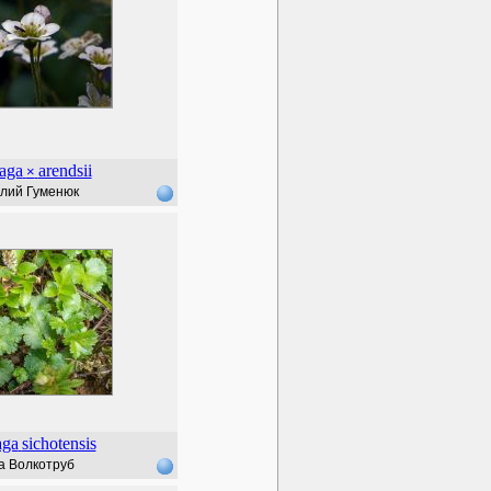
raga
arendsii
×
лий Гуменюк
aga
sichotensis
а Волкотруб