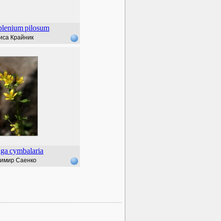
plenium
pilosum
иса Крайник
aga
cymbalaria
имир Саенко