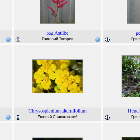
Astilbe
род
р
Григорий Токарев
Григ
Chrysosplenium
alternifolium
Heuch
Евгений Спиваковский
Григ