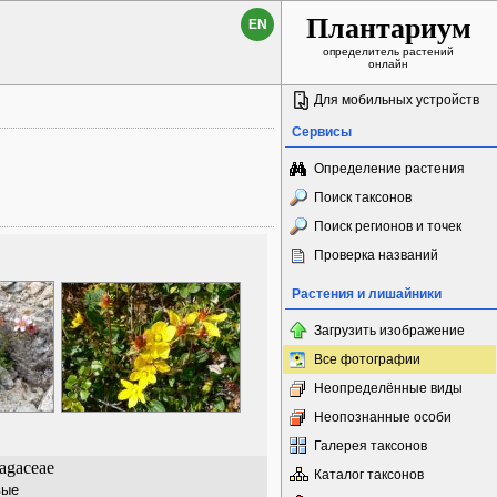
Плантариум
EN
определитель растений
онлайн
Для мобильных устройств
Сервисы
Определение растения
Поиск таксонов
Поиск регионов и точек
Проверка названий
Растения и лишайники
Загрузить изображение
Все фотографии
Неопределённые виды
Неопознанные особи
Галерея таксонов
agaceae
Каталог таксонов
вые