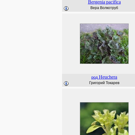
Bergenia
pacifica
Вера Волкотруб
Heuchera
род
Григорий Токарев