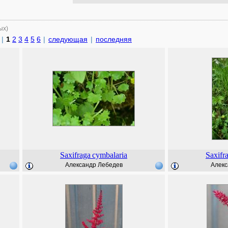
ых)
|
1
2
3
4
5
6
|
следующая
|
последняя
Saxifraga
cymbalaria
Saxifr
Александр Лебедев
Алекс