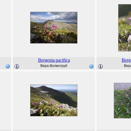
Bergenia
pacifica
Berg
Вера Волкотруб
Вер