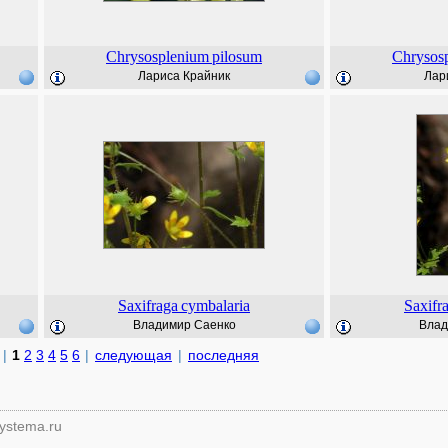
Chrysosplenium
pilosum
Chrysos
Лариса Крайник
Лар
Saxifraga
cymbalaria
Saxifr
Владимир Саенко
Влад
|
1
2
3
4
5
6
|
следующая
|
последняя
ystema.ru