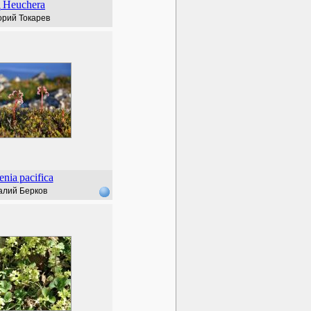
Heuchera
д
орий Токарев
enia
pacifica
алий Берков