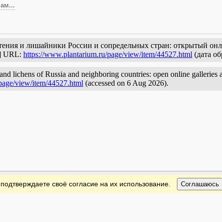
ам...
астения и лишайники России и сопредельных стран: открытый онл
с] URL:
https://www.plantarium.ru/page/view/item/44527.html
(дата об
 and lichens of Russia and neighboring countries: open online galleries 
/page/view/item/44527.html
(accessed on 6 Aug 2026).
 подтверждаете своё согласие на их использование.
Соглашаюсь