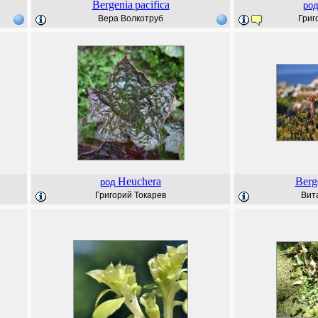
Bergenia
pacifica
ро
Вера Волкотруб
Григ
Heuchera
Berg
род
Григорий Токарев
Вит