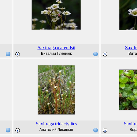
Saxifraga
arendsii
Saxif
×
Виталий Гуменюк
Вита
Saxifraga
tridactylites
Saxifr
Анатолий Лисицын
Вер