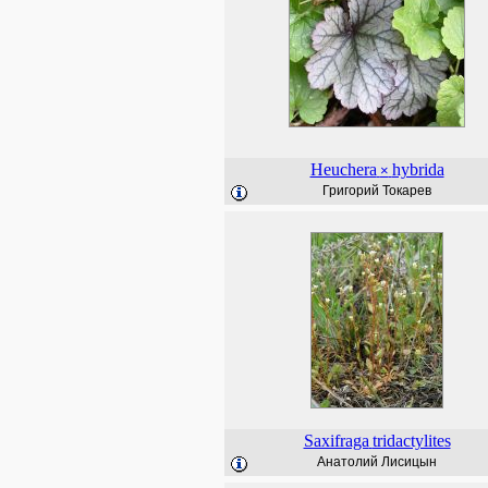
Heuchera
hybrida
×
Григорий Токарев
Saxifraga
tridactylites
Анатолий Лисицын