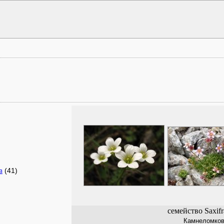
(41)
в
семейство Saxifr
Камнеломко