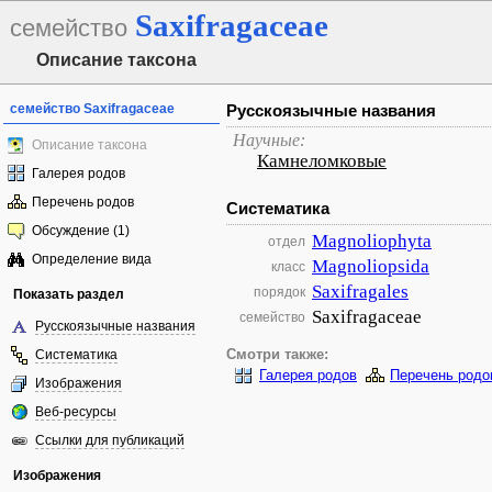
Saxifragaceae
семейство
Описание таксона
семейство Saxifragaceae
Русскоязычные названия
Научные:
Описание таксона
Камнеломковые
Галерея родов
Перечень родов
Систематика
Обсуждение (1)
Magnoliophyta
отдел
Определение вида
Magnoliopsida
класс
Saxifragales
порядок
Показать раздел
Saxifragaceae
семейство
Русскоязычные названия
Систематика
Смотри также:
Галерея родов
Перечень родо
Изображения
Веб-ресурсы
Ссылки для публикаций
Изображения