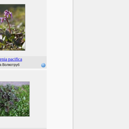
enia
pacifica
а Волкотруб