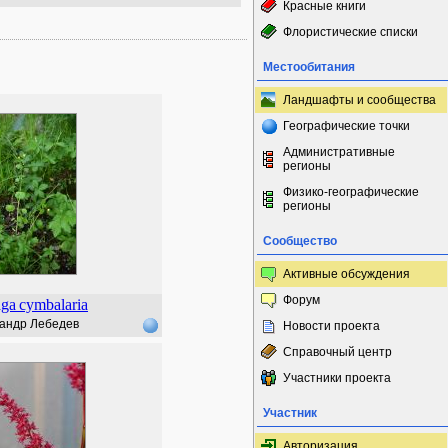
Красные книги
Флористические списки
Местообитания
Ландшафты и сообщества
Географические точки
Административные
регионы
Физико-географические
регионы
Сообщество
Активные обсуждения
Форум
aga
cymbalaria
андр Лебедев
Новости проекта
Справочный центр
Участники проекта
Участник
Авторизация