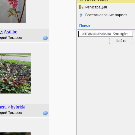
Регистрация
Восстановление пароля
Поиск
Astilbe
од
орий Токарев
era
hybrida
×
орий Токарев