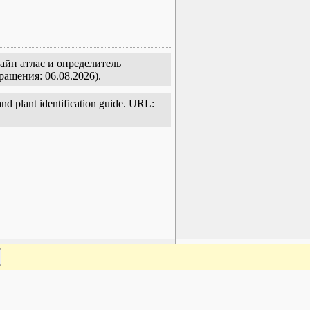
айн атлас и определитель
ращения: 06.08.2026).
and plant identification guide. URL:
www.plantarium.ru
Наверх