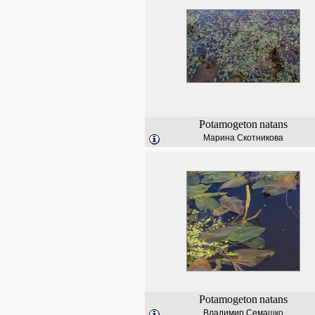
Potamogeton
natans
Марина Скотникова
Potamogeton
natans
Владимир Семашко