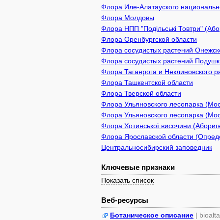
Флора Иле-Алатауского национально
Флора Молдовы
Флора НПП "Подільські Товтри" (Або
Флора Оренбургской области
Флора сосудистых растений Онежско
Флора сосудистых растений Подушки
Флора Таганрога и Неклиновского р
Флора Ташкентской области
Флора Тверской области
Флора Ульяновского лесопарка (Мос
Флора Ульяновского лесопарка (Мо
Флора Хотинської височини (Абориге
Флора Ярославской области (Опреде
Центральносибирский заповедник
Ключевые признаки
Показать список
Веб-ресурсы
Ботаническое описание
| bioalt