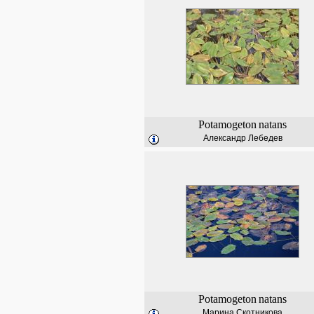
Potamogeton
natans
Александр Лебедев
Potamogeton
natans
Марина Скотникова