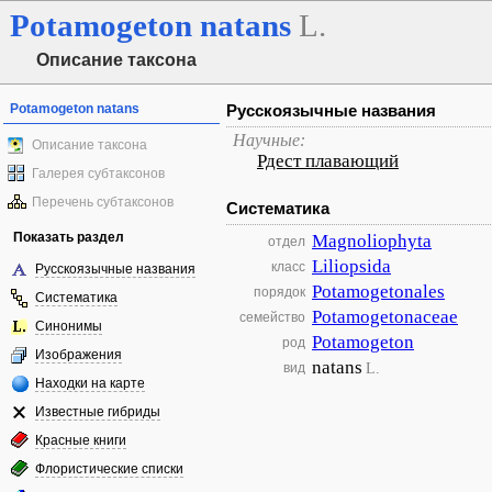
Potamogeton
natans
L.
Описание таксона
Potamogeton natans
Русскоязычные названия
Научные:
Описание таксона
Рдест плавающий
Галерея субтаксонов
Перечень субтаксонов
Систематика
Показать раздел
Magnoliophyta
отдел
Liliopsida
класс
Русскоязычные названия
Potamogetonales
порядок
Систематика
Potamogetonaceae
семейство
Синонимы
Potamogeton
род
Изображения
natans
L.
вид
Находки на карте
Известные гибриды
Красные книги
Флористические списки