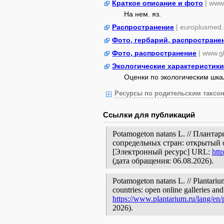
Краткое описание и фото
| www.
На нем. яз.
Распространение
| europlusmed.
Фото, гербарий, распростране
Фото, распространение
| www.gb
Экологические характеристики
Оценки по экологическим шк
Ресурсы по родительским таксон
Ссылки для публикаций
Potamogeton natans L. // Плант
сопредельных стран: открытый 
[Электронный ресурс] URL:
htt
(дата обращения: 06.08.2026).
Potamogeton natans L. // Plantariu
countries: open online galleries and
https://www.plantarium.ru/lang/en
2026).