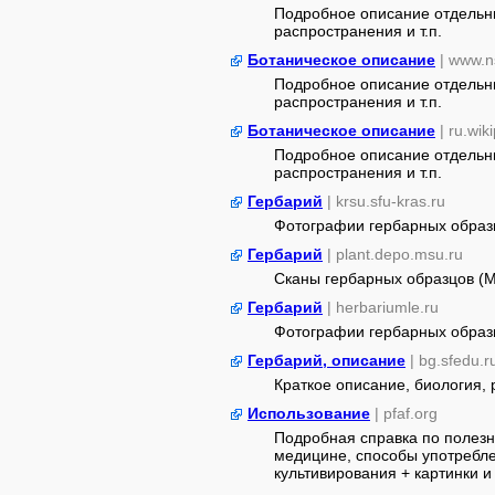
Подробное описание отдельны
распространения и т.п.
Ботаническое описание
| www.n
Подробное описание отдельны
распространения и т.п.
Ботаническое описание
| ru.wik
Подробное описание отдельны
распространения и т.п.
Гербарий
| krsu.sfu-kras.ru
Фотографии гербарных образ
Гербарий
| plant.depo.msu.ru
Сканы гербарных образцов (
Гербарий
| herbariumle.ru
Фотографии гербарных образ
Гербарий, описание
| bg.sfedu.r
Краткое описание, биология,
Использование
| pfaf.org
Подробная справка по полезн
медицине, способы употребле
культивирования + картинки и 