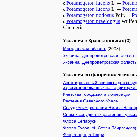
Potamogeton
lucens
L.
Potam
с
—
Potamogeton
lucens
L.
Potam
с
—
Potamogeton
nodosus
Poir.
Po
с
—
Potamogeton
praelongus
Wulfe
с
Chemeris
Указания в Красных книгах (3)
Магаданская область
(2008)
Украина, Днепропетровская область
Украина, Днепропетровская область
Указания во флористических спи
Аннотированный список видов сосуд
зарегистрированных на территории 
Киевcкая городская агломерация
Растения Северного Урала
Сосудистые растения Ямало-Ненецк
Список сосудистых растений Тульск
Флора Беларуси
Флора Голодной Степи (Мирзачуля)
Флора города Твери