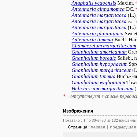
Anaphalis
yedoensis
Maxim.
*
Antennaria
cinnamomea
DC.
*
Antennaria
margaritacea
(L.)
Antennaria
margaritacea
var.
Antennaria
margaritacea
(L.)
Antennaria
plantaginea
Swee
Antennaria
timmua
Buch.-Ham
Chamaezelum
margaritaceum
Gnaphalium
americanum
Gree
Gnaphalium
boreale
Salisb., 
Gnaphalium
hypophaeum
Spr
Gnaphalium
margaritaceum
L
Gnaphalium
timmua
Buch.-Ha
Gnaphalium
wightianum
Thwa
Helichrysum
margaritaceum
(
*
– отсутствует в списке-первоис
Изображения
Показано с 1 по 30-е (30 из 132 найденны
Страница:
первая
|
предыдущая