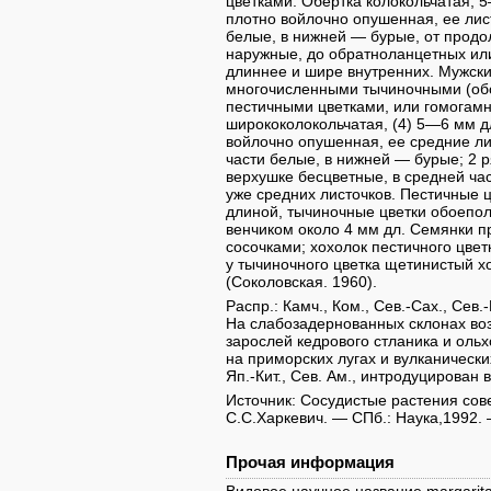
цветками. Обертка колокольчатая, 
плотно войлочно опушенная, ее лис
белые, в нижней — бурые, от прод
наружные, до обратноланцетных ил
длиннее и шире внутренних. Мужски
многочисленными тычиночными (обо
пестичными цветками, или гомогамн
ширококолокольчатая, (4) 5—6 мм д
войлочно опушенная, ее средние ли
части белые, в нижней — бурые; 2 
верхушке бесцветные, в средней ча
уже средних листочков. Пестичные 
длиной, тычиночные цветки обоепол
венчиком около 4 мм дл. Семянки п
сосочками; хохолок пестичного цвет
у тычиночного цветка щетинистый х
(Соколовская. 1960).
Распр.: Камч., Ком., Сев.-Сах., Сев.-
На слабозадернованных склонах во
зарослей кедрового стланика и ольх
на приморских лугах и вулканически
Яп.-Кит., Сев. Ам., интродуцирован
Источник: Сосудистые растения совет
С.С.Харкевич. — СПб.: Наука,1992. 
Прочая информация