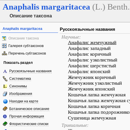
Anaphalis
margaritacea
(L.) Benth
Описание таксона
Anaphalis margaritacea
Русскоязычные названия
Научные:
Описание таксона
Анафалис жемчужный
Галерея субтаксонов
Анафалис западный
Перечень субтаксонов
Анафалис коричный
Анафалис узколистный
Показать раздел
Анафалис шерстистый
Анафалис японский
Русскоязычные названия
Жемчужник коричный
Систематика
Жемчужник узколистный
Синонимы
Жемчужник японский
Изображения
Кошачья лапка жемчужная
Кошачья лапка жемчужная с
Находки на карте
Кошачья лапка коричная
Ботаническое описание
Кошачья лапка подорожнико
Прочая информация
Сушеница жемчужная
Флористические списки
Тривиальные: