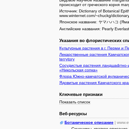
Видовое научное название margarit
происходит от греческого корня mar
Источник: Dictionary of Botanical Epi
www.winternet.com/~chuckg/dictionary/
Японское название: ヤマハハコ (Яма х
Английские названия: Pearly Everlast
Указания во флористических спи
Культурные растения в г. Перми и 
Лекарственные растения Камчатского 
terrytory
Сосудистые растения ландшафтно-и
«Никольская сопка»
Флора Южно-камчатской вулканичес
Ядовитые растения Камчатского кра
Ключевые признаки
Показать список
Веб-ресурсы
Ботаническое описание
| www.e
Синонимы, краткое описание 