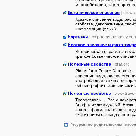
местообитание, карта ареала 
Ботаническое описание
| en.wik
Краткое описание вида, расп
свойства, декоративные свой
информации (язык.).
Картинки
| calphotos.berkeley.edu
Краткое описание и фотограф
Историческая справка, этимо
краткое ботаническое описан
Полезные свойства
| pfaf.org
Plants for a Future Database —
описание вида, распростране
употребления в пищу; декора
библиографический список ис
Полезные свойства
| www.travol
Траволекарь — Всё о лекарст
Анафалис жемчужный. Названи
состав, фармакологическое д
включением сырья данного ра
Ресурсы по родительским таксон