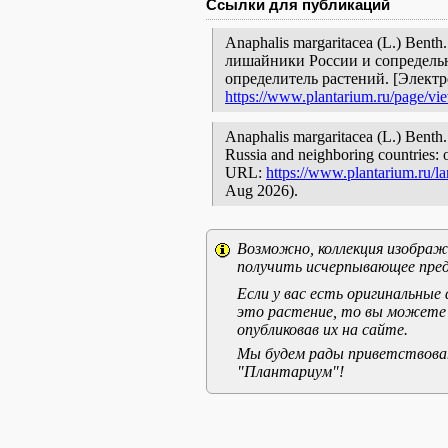
Ссылки для публикаций
Anaphalis margaritacea (L.) Benth
лишайники России и сопредельн
определитель растений. [Элект
https://www.plantarium.ru/page/vi
Anaphalis margaritacea (L.) Benth. 
Russia and neighboring countries: o
URL:
https://www.plantarium.ru/l
Aug 2026).
Возможно, коллекция изображе
получить исчерпывающее пред
Если у вас есть оригинальны
это растение, то вы можете
опубликовав их на сайте.
Мы будем рады приветствоват
"Плантариум"!