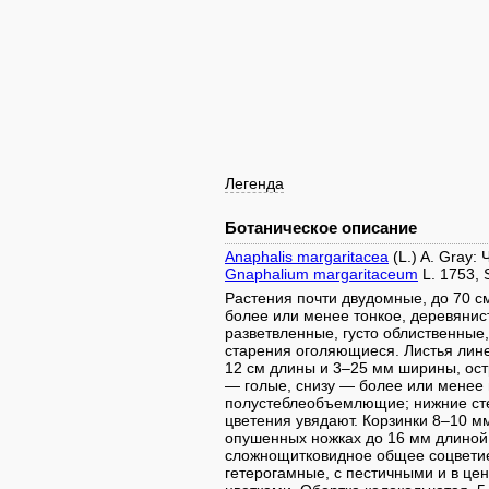
Легенда
Ботаническое описание
Anaphalis margaritacea
(L.) A. Gray:
Gnaphalium margaritaceum
L. 1753, 
Растения почти двудомные, до 70 с
более или менее тонкое, деревянис
разветвленные, густо облиственны
старения оголяющиеся. Листья лин
12 см длины и 3–25 мм ширины, ост
— голые, снизу — более или менее
полустеблеобъемлющие; нижние сте
цветения увядают. Корзинки 8–10 м
опушенных ножках до 16 мм длиной
сложнощитковидное общее соцветие.
гетерогамные, с пестичными и в ц