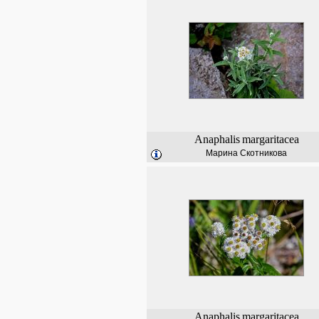
Anaphalis
margaritacea
Марина Скотникова
Anaphalis
margaritacea