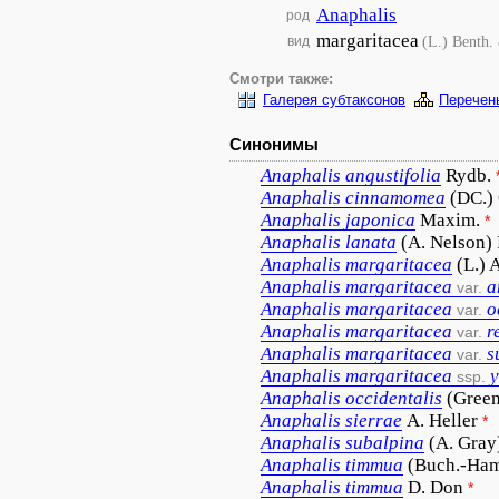
Anaphalis
род
margaritacea
(L.) Benth.
вид
Смотри также:
Галерея субтаксонов
Перечен
Синонимы
Anaphalis
angustifolia
Rydb.
Anaphalis
cinnamomea
(DC.) 
Anaphalis
japonica
Maxim.
*
Anaphalis
lanata
(A. Nelson)
Anaphalis
margaritacea
(L.) 
Anaphalis
margaritacea
a
var.
Anaphalis
margaritacea
o
var.
Anaphalis
margaritacea
r
var.
Anaphalis
margaritacea
s
var.
Anaphalis
margaritacea
y
ssp.
Anaphalis
occidentalis
(Green
Anaphalis
sierrae
A. Heller
*
Anaphalis
subalpina
(A. Gray
Anaphalis
timmua
(Buch.-Ham
Anaphalis
timmua
D. Don
*