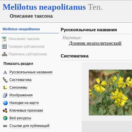
Melilotus
neapolitanus
Ten.
Описание таксона
Melilotus neapolitanus
Русскоязычные названия
Научные:
Описание таксона
Донник неаполитанский
Галерея субтаксонов
Перечень субтаксонов
Систематика
Показать раздел
Русскоязычные названия
Систематика
Синонимы
Изображения
Находки на карте
Ключевые признаки
Веб-ресурсы
Ссылки для публикаций