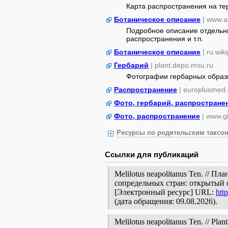
Карта распространения на т
Ботаническое описание
| www.a
Подробное описание отдельны
распространения и т.п.
Ботаническое описание
| ru.wik
Гербарий
| plant.depo.msu.ru
Фотографии гербарных образ
Распространение
| europlusmed.
Фото, гербарий, распростране
Фото, распространение
| www.gb
Ресурсы по родительским таксон
Ссылки для публикаций
Melilotus neapolitanus Ten. // 
сопредельных стран: открытый 
[Электронный ресурс] URL:
htt
(дата обращения: 09.08.2026).
Melilotus neapolitanus Ten. // Plan