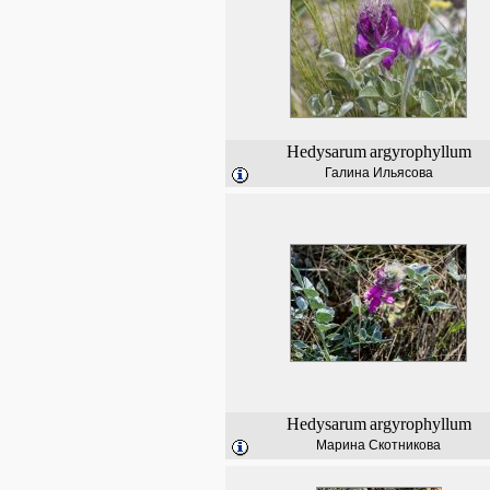
Hedysarum
argyrophyllum
Галина Ильясова
Hedysarum
argyrophyllum
Марина Скотникова