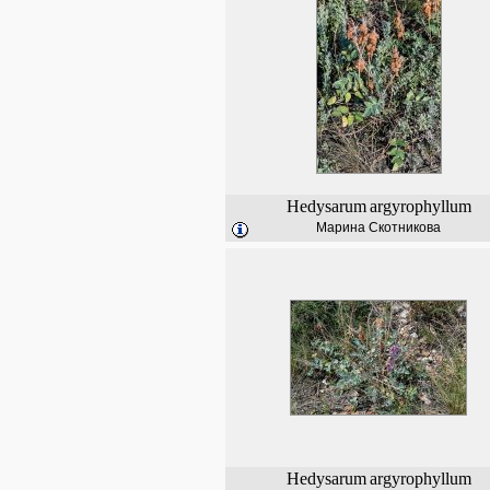
Hedysarum
argyrophyllum
Марина Скотникова
Hedysarum
argyrophyllum