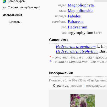
Веб-ресурсы
Magnoliophyta
отдел
Ссылки для публикаций
Magnoliopsida
класс
Изображения
Fabales
порядок
Fabaceae
семейство
Выбрать...
Hedysarum
род
argyrophyllum
Ledeb.
вид
Синонимы
Hedysarum
argentatum
L. fil
Hedysarum
platyphyllum
Basi
*
– отсутствует в списке-первоис
*
– в списке-первоисточнике такс
Изображения
Показано с 1 по 30-е (30 из 47 найденных
Страница:
первая
|
предыдущая