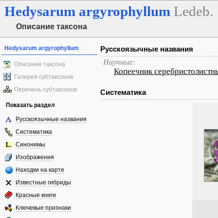
Hedysarum
argyrophyllum
Ledeb.
Описание таксона
Hedysarum argyrophyllum
Русскоязычные названия
Научные:
Описание таксона
Копеечник серебристолистн
Галерея субтаксонов
Перечень субтаксонов
Систематика
Показать раздел
Русскоязычные названия
Систематика
Синонимы
Изображения
Находки на карте
Известные гибриды
Красные книги
Ключевые признаки