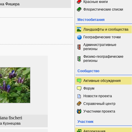
Красные книги
вка Фишера
Флористические списки
Местообитания
Ландшафты и сообщества
Географические точки
Административные
регионы
Физико-географические
регионы
Сообщество
Активные обсуждения
Форум
Новости проекта
Справочный центр
Участники проекта
iana
fischeri
Участник
а Кузнецова
Авторизация