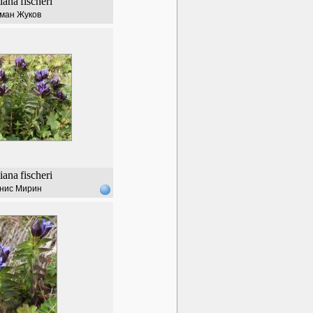
iana
fischeri
ман Жуков
iana
fischeri
нис Мирин