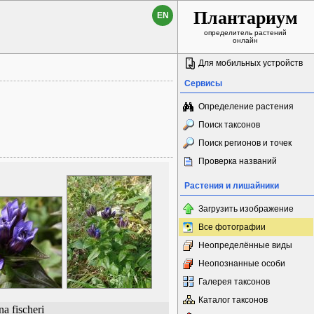
Плантариум
EN
определитель растений
онлайн
Для мобильных устройств
Сервисы
Определение растения
Поиск таксонов
Поиск регионов и точек
Проверка названий
Растения и лишайники
Загрузить изображение
Все фотографии
Неопределённые виды
Неопознанные особи
Галерея таксонов
Каталог таксонов
na fischeri