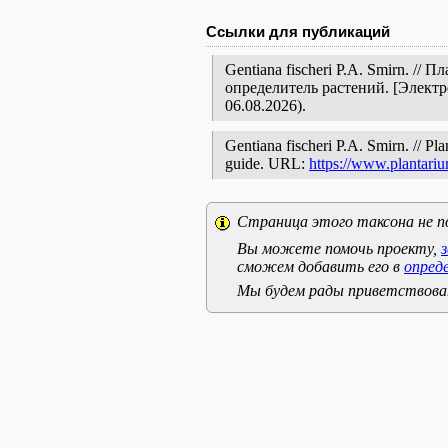
Ссылки для публикаций
Gentiana fischeri P.A. Smirn. /
определитель растений. [Элект
06.08.2026).
Gentiana fischeri P.A. Smirn. // Pla
guide. URL:
https://www.plantari
Страница этого таксона не п
Вы можете помочь проекту,
сможем добавить его в
опред
Мы будем рады приветствоват