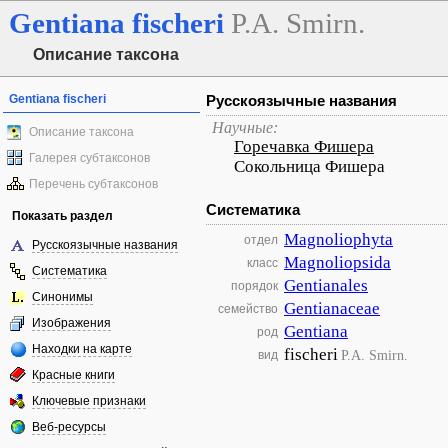
Gentiana
fischeri
P.A. Smirn.
Описание таксона
Gentiana fischeri
Русскоязычные названия
Научные:
Описание таксона
Горечавка Фишера
Галерея субтаксонов
Сокольница Фишера
Перечень субтаксонов
Систематика
Показать раздел
Magnoliophyta
отдел
Русскоязычные названия
Magnoliopsida
класс
Систематика
Gentianales
порядок
Синонимы
Gentianaceae
семейство
Изображения
Gentiana
род
Находки на карте
fischeri
P.A. Smirn.
вид
Красные книги
Ключевые признаки
Веб-ресурсы