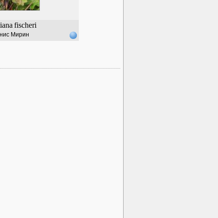
iana
fischeri
нис Мирин