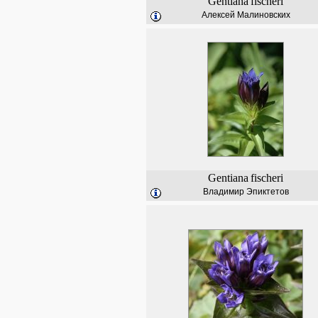
Gentiana
fischeri
Алексей Малиновских
Gentiana
fischeri
Владимир Эпиктетов