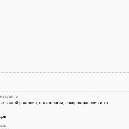
ai-sayan.ru
 частей растения, его экологии, распространения и т.п.
цов
ам...