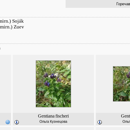
Гореча
mirn.) Soják
Smirn.) Zuev
)
Gentiana
fischeri
Gent
Ольга Кузнецова
Ольг