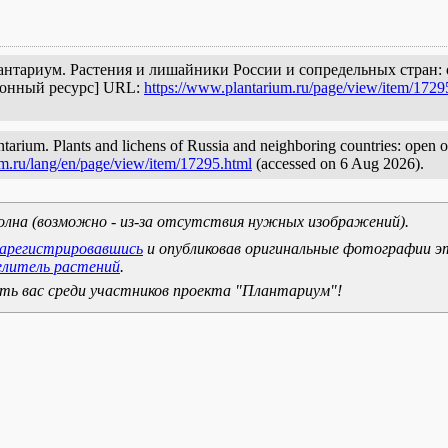
/ Плантариум. Растения и лишайники России и сопредельных стран
ронный ресурс] URL:
https://www.plantarium.ru/page/view/item/1729
ntarium. Plants and lichens of Russia and neighboring countries: open on
um.ru/lang/en/page/view/item/17295.html
(accessed on 6 Aug 2026).
олна (возможно - из-за отсутствия нужных изображений).
зарегистрировавшись
и опубликовав оригинальные фотографии э
елитель растений
.
ь вас среди участников проекта "Плантариум"!