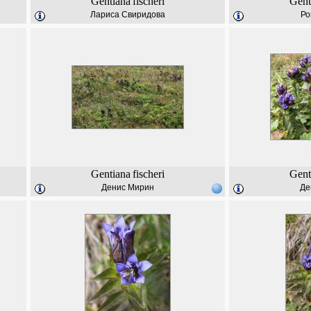
Gentiana
fischeri
Gent
Лариса Свиридова
Ро
Gentiana
fischeri
Gent
Денис Мирин
Де