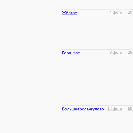
Жёлтое
4 фото
20
Гора Нос
9 фото
26
Большеарслангулово
13 фото
50