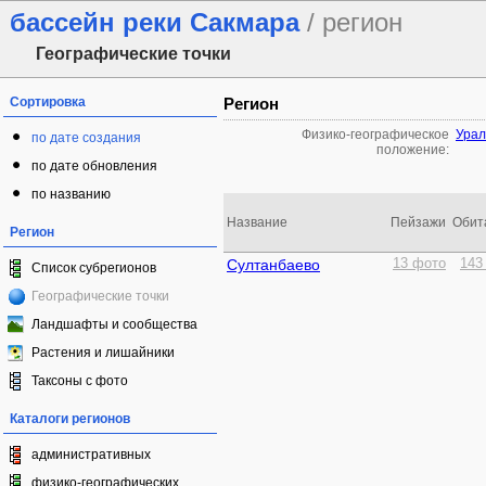
бассейн реки Сакмара
/ регион
Географические точки
Сортировка
Регион
Физико-географическое
Урал
по дате создания
положение:
по дате обновления
по названию
Название
Пейзажи
Обит
Регион
Султанбаево
13 фото
143
Список субрегионов
Географические точки
Ландшафты и сообщества
Растения и лишайники
Таксоны с фото
Каталоги регионов
административных
физико-географических