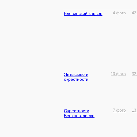
Блявинский карьер
4 фото
42
Янтышево и
10 фото
32
окрестности
Окрестности
7 фото
13
Верхнегалеево