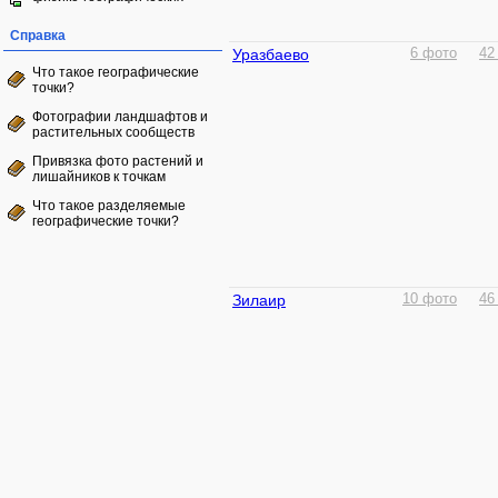
Справка
Уразбаево
6 фото
42
Что такое географические
точки?
Фотографии ландшафтов и
растительных сообществ
Привязка фото растений и
лишайников к точкам
Что такое разделяемые
географические точки?
Зилаир
10 фото
46