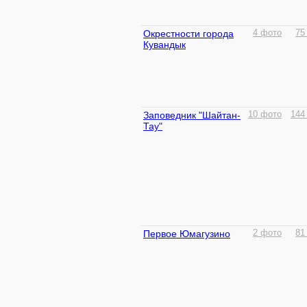
Окрестности города
4 фото
75
Кувандык
Заповедник "Шайтан-
10 фото
144
Тау"
Первое Юмагузино
2 фото
81