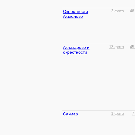
Окрестности
3 фото
48
Акъюлово
Акназарово и
13 фото
45
окрестности
Сакмар
1 фото
7