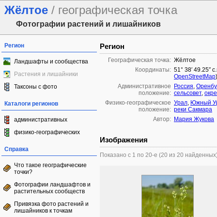
Жёлтое
/ географическая точка
Фотографии растений и лишайников
Регион
Регион
Географическая точка:
Жёлтое
Ландшафты и сообщества
Координаты:
51° 38′ 49.25″ с
Растения и лишайники
OpenStreetMap
Административное
Россия
,
Оренбу
Таксоны с фото
положение:
сельсовет
,
окре
Физико-географическое
Урал
,
Южный У
Каталоги регионов
положение:
реки Сакмара
Автор:
Мария Жукова
административных
физико-географических
Изображения
Справка
Показано с 1 по 20-е (20 из 20 найденных
Что такое географические
точки?
Фотографии ландшафтов и
растительных сообществ
Привязка фото растений и
лишайников к точкам