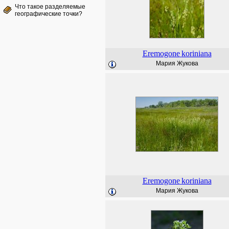
Что такое разделяемые
географические точки?
Eremogone
koriniana
Мария Жукова
Eremogone
koriniana
Мария Жукова