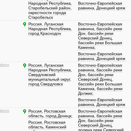
Народная Республика
,
Восточно-Европейская
Старобельский район
,
равнина
,
Донецкий кряж
окрестности города
Старобельск
Россия
,
Луганская
Восточно-Европейская
Народная Республика
,
равнина
,
бассейн реки
город Краснодон
Дон
,
бассейн реки
Северский Донец
,
бассейн реки Большая
Каменка
;
Восточно-Европейская
равнина
,
Донецкий кряж
 фото
Россия
,
Луганская
Восточно-Европейская
Народная Республика
,
равнина
,
бассейн реки
Свердловский
Дон
,
бассейн реки
муниципальный округ
,
Северский Донец
,
город Свердловск
бассейн реки Большая
Каменка
,
бассейн реки
Должик
;
Восточно-Европейская
равнина
,
Донецкий кряж
 фото
Россия
,
Ростовская
Восточно-Европейская
область
,
город Донецк
;
равнина
,
бассейн реки
Дон
,
бассейн реки
Россия
,
Ростовская
Северский Донец
,
область
,
Каменский
долина реки Северский