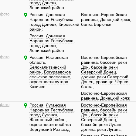
город Донецк
,
Ленинский район
 фото
Россия
,
Донецкая
Восточно-Европейская
Народная Республика
,
равнина
,
Донецкий кряж
,
город Донецк
,
Кировский
балка Бирючья
район
;
Россия
,
Донецкая
Народная Республика
,
город Донецк
,
Ленинский район
 фото
Россия
,
Ростовская
Восточно-Европейская
область
,
равнина
,
бассейн реки
Белокалитвинский
Дон
,
бассейн реки
район
,
Богураевское
Северский Донец
,
сельское поселение
,
долина реки Северский
окрестности хутора
Донец
,
урочище Чёрная
Какичев
балка
;
Восточно-Европейская
равнина
,
Донецкий кряж
 фото
Россия
,
Луганская
Восточно-Европейская
Народная Республика
,
равнина
,
бассейн реки
город Луганск
,
Дон
,
бассейн реки
Жовтневый район
,
Северский Донец
,
окрестности посёлка
бассейн реки Лугань
,
Вергунский Разъезд
долина реки Лугань
;