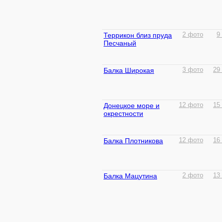
Террикон близ пруда
2 фото
9
Песчаный
Балка Широкая
3 фото
29
Донецкое море и
12 фото
15
окрестности
Балка Плотникова
12 фото
16
Балка Мацутина
2 фото
13