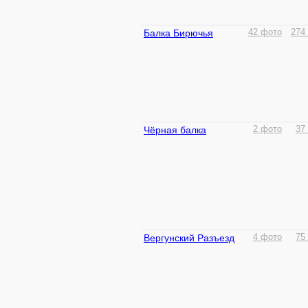
Балка Бирючья
42 фото
274
Чёрная балка
2 фото
37
Вергунский Разъезд
4 фото
75