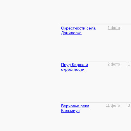
Окрестности села
1 фото
Даниловка
Пруд Кирша и
2 фото
1
окрестности
Верховье реки
11 фото
3
Кальмиус