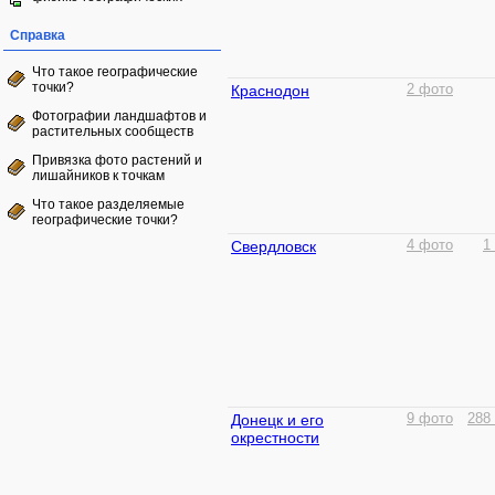
Справка
Что такое географические
точки?
Краснодон
2 фото
Фотографии ландшафтов и
растительных сообществ
Привязка фото растений и
лишайников к точкам
Что такое разделяемые
географические точки?
Свердловск
4 фото
1
Донецк и его
9 фото
288
окрестности