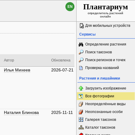
Плантариум
EN
определитель растений
онлайн
Для мобильных устройств
Сервисы
Определение растения
Поиск таксонов
Поиск регионов и точек
Автор
Обновлена
Проверка названий
Илья Михеев
2026-07-21
Растения и лишайники
Загрузить изображение
Все фотографии
Неопределённые виды
Неопознанные особи
Наталия Блинова
2025-11-11
Галерея таксонов
Каталог таксонов