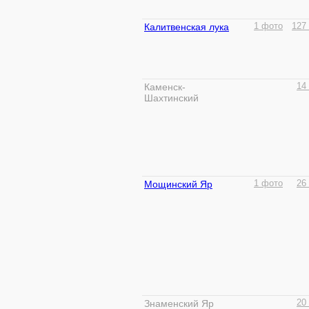
Калитвенская лука
1 фото
127
Каменск-
14
Шахтинский
Мощинский Яр
1 фото
26
Знаменский Яр
20