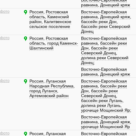
Восточно-Европейская
равнина
,
Донецкий кряж
 фото
Россия
,
Ростовская
Восточно-Европейская
область
,
Каменский
равнина
,
Донецкий кряж
,
район
,
Калитвенское
бассейн реки Дон
,
сельское поселение
бассейн реки Северский
Донец
 фото
Россия
,
Ростовская
Восточно-Европейская
область
,
город Каменск-
равнина
,
бассейн реки
Шахтинский
Дон
,
бассейн реки
Северский Донец
,
долина реки Северский
Донец
;
Восточно-Европейская
равнина
,
Донецкий кряж
 фото
Россия
,
Луганская
Восточно-Европейская
Народная Республика
,
равнина
,
бассейн реки
город Луганск
,
Дон
,
бассейн реки
Артемовский район
Северский Донец
,
бассейн реки Лугань
,
долина реки Лугань
,
урочище Мощинский Яр
;
Восточно-Европейская
равнина
,
Донецкий кряж
,
урочище Мощинский Яр
 фото
Россия
,
Луганская
Восточно-Европейская