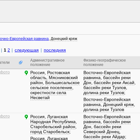
очно-Европейская равнина
,
Донецкий кряж
|
1
2
|
следующая
|
последняя
Административное
Физико-географическое
атели
положение
положение
 фото
Россия
,
Ростовская
Восточно-Европейская
область
,
Мясниковский
равнина
,
бассейн реки
район
,
Большесальское
Дон
,
бассейн реки Аксай
,
сельское поселение
,
бассейн реки Тузлов
,
окрестности села
долина реки Тузлов
;
Несветай
Восточно-Европейская
равнина
,
Донецкий кряж
,
долина реки Тузлов
 фото
Россия
,
Луганская
Восточно-Европейская
Народная Республика
,
равнина
,
бассейн реки
Старобельский район
,
Дон
,
бассейн реки
город Старобельск
;
Северский Донец
,
бассейн реки Айдар
;
Россия
,
Луганская