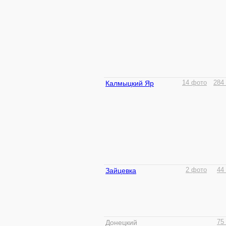
Калмыцкий Яр
14 фото
284
Зайцевка
2 фото
44
Донецкий
75