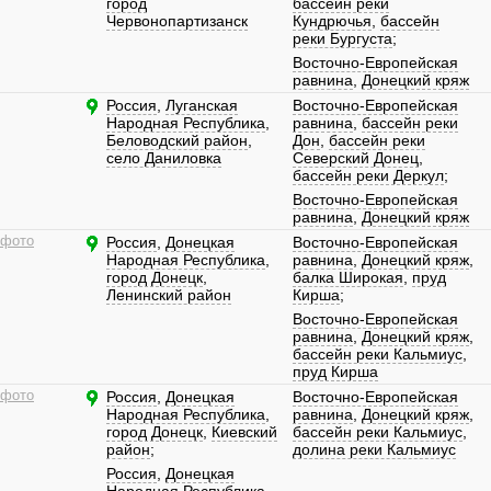
город
бассейн реки
Червонопартизанск
Кундрючья
,
бассейн
реки Бургуста
;
Восточно-Европейская
равнина
,
Донецкий кряж
Россия
,
Луганская
Восточно-Европейская
Народная Республика
,
равнина
,
бассейн реки
Беловодский район
,
Дон
,
бассейн реки
село Даниловка
Северский Донец
,
бассейн реки Деркул
;
Восточно-Европейская
равнина
,
Донецкий кряж
 фото
Россия
,
Донецкая
Восточно-Европейская
Народная Республика
,
равнина
,
Донецкий кряж
,
город Донецк
,
балка Широкая
,
пруд
Ленинский район
Кирша
;
Восточно-Европейская
равнина
,
Донецкий кряж
,
бассейн реки Кальмиус
,
пруд Кирша
 фото
Россия
,
Донецкая
Восточно-Европейская
Народная Республика
,
равнина
,
Донецкий кряж
,
город Донецк
,
Киевский
бассейн реки Кальмиус
,
район
;
долина реки Кальмиус
Россия
,
Донецкая