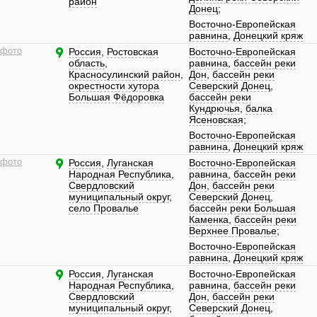
район
Донец
;
Восточно-Европейская
равнина
,
Донецкий кряж
 фото
Россия
,
Ростовская
Восточно-Европейская
область
,
равнина
,
бассейн реки
Красносулинский район
,
Дон
,
бассейн реки
окрестности хутора
Северский Донец
,
Большая Фёдоровка
бассейн реки
Кундрючья
,
балка
Ясеновская
;
Восточно-Европейская
равнина
,
Донецкий кряж
 фото
Россия
,
Луганская
Восточно-Европейская
Народная Республика
,
равнина
,
бассейн реки
Свердловский
Дон
,
бассейн реки
муниципальный округ
,
Северский Донец
,
село Провалье
бассейн реки Большая
Каменка
,
бассейн реки
Верхнее Провалье
;
Восточно-Европейская
равнина
,
Донецкий кряж
Россия
,
Луганская
Восточно-Европейская
Народная Республика
,
равнина
,
бассейн реки
Свердловский
Дон
,
бассейн реки
муниципальный округ
,
Северский Донец
,