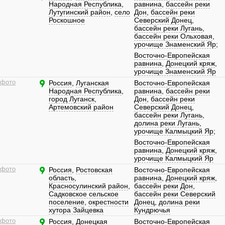
Народная Республика
,
равнина
,
бассейн реки
Лутугинский район
,
село
Дон
,
бассейн реки
Роскошное
Северский Донец
,
бассейн реки Лугань
,
бассейн реки Ольховая
,
урочище Знаменский Яр
;
Восточно-Европейская
равнина
,
Донецкий кряж
,
урочище Знаменский Яр
 фото
Россия
,
Луганская
Восточно-Европейская
Народная Республика
,
равнина
,
бассейн реки
город Луганск
,
Дон
,
бассейн реки
Артемовский район
Северский Донец
,
бассейн реки Лугань
,
долина реки Лугань
,
урочище Калмыцкий Яр
;
Восточно-Европейская
равнина
,
Донецкий кряж
,
урочище Калмыцкий Яр
 фото
Россия
,
Ростовская
Восточно-Европейская
область
,
равнина
,
Донецкий кряж
,
Красносулинский район
,
бассейн реки Дон
,
Садковское сельское
бассейн реки Северский
поселение
,
окрестности
Донец
,
долина реки
хутора Зайцевка
Кундрючья
 фото
Россия
,
Донецкая
Восточно-Европейская