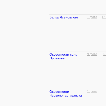
Балка Ясеновская
1 фото
12
Окрестности села
9 фото
5
Провалье
Окрестности
1 фото
Червонопартизанска