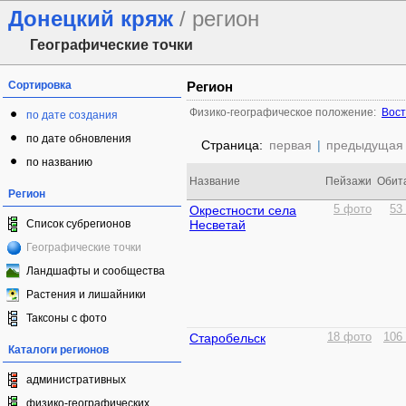
Донецкий кряж
/ регион
Географические точки
Сортировка
Регион
Физико-географическое положение:
Вост
по дате создания
по дате обновления
Страница:
первая
|
предыдущая
по названию
Название
Пейзажи
Обит
Регион
Окрестности села
5 фото
53
Список субрегионов
Несветай
Географические точки
Ландшафты и сообщества
Растения и лишайники
Таксоны с фото
Старобельск
18 фото
106
Каталоги регионов
административных
физико-географических