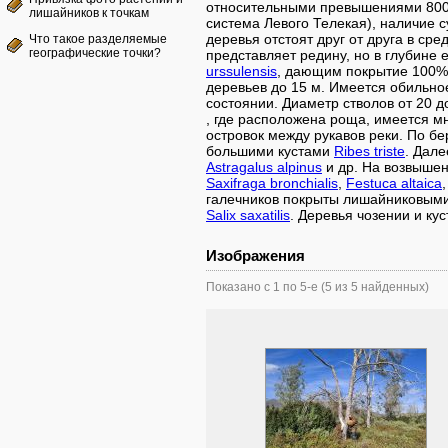
относительными превышениями 800-
лишайников к точкам
система Левого Телекая), наличие 
деревья отстоят друг от друга в ср
Что такое разделяемые
географические точки?
представляет редину, но в глубине 
urssulensis
, дающим покрытие 100%.
деревьев до 15 м. Имеется обильно
состоянии. Диаметр стволов от 20 
, где расположена роща, имеется м
островок между рукавов реки. По б
большими кустами
Ribes triste
. Дале
Astragalus alpinus
и др. На возвышен
Saxifraga bronchialis
,
Festuca altaica
галечников покрыты лишайниковыми
Salix saxatilis
. Деревья чозении и кус
Изображения
Показано с 1 по 5-е (5 из 5 найденных)