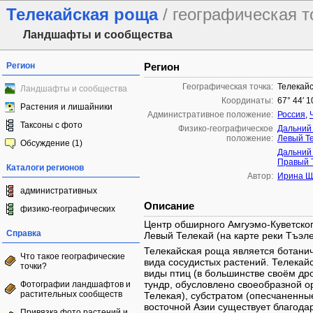
Телекайская роща
/ географическая т
Ландшафты и сообщества
Регион
Регион
Географическая точка:
Телекай
Ландшафты и сообщества
Координаты:
67° 44′ 1
Растения и лишайники
Административное положение:
Россия
,
Таксоны с фото
Физико-географическое
Дальний
положение:
Левый Т
Обсуждение (1)
Дальний
Правый 
Каталоги регионов
Автор:
Ирина Щ
административных
Описание
физико-географических
Центр обширного Амгуэмо-Куветског
Справка
Левый Телекай (на карте реки Тъэл
Телекайская роща является ботани
Что такое географические
вида сосудистых растений. Телекай
точки?
виды птиц (в большинстве своём др
тундр, обусловлено своеобразной о
Фотографии ландшафтов и
растительных сообществ
Телекая), субстратом (опесчаненны
восточной Азии существует благода
Привязка фото растений и