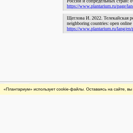
России и сопредельных стран: 
https://www.plantarium.ru/page/la
Щеглова И. 2022. Телекайская роща 
neighboring countries: open online 
https://www.plantarium.ru/lang/en/
Обратная связь
«Плантариум» использует cookie-файлы. Оставаясь на сайте, вы