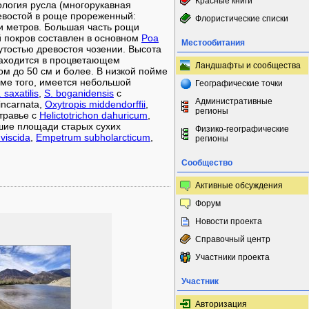
Красные книги
логия русла (многорукавная
ревостой в роще прореженный:
Флористические списки
ки метров. Большая часть рощи
ой покров составлен в основном
Poa
Местообитания
тостью древостоя чозении. Высота
находится в процветающем
Ландшафты и сообщества
ом до 50 см и более. В низкой пойме
оме того, имеется небольшой
Географические точки
. saxatilis
,
S. boganidensis
c
Административные
incarnata,
Oxytropis middendorffii
,
регионы
травье с
Helictotrichon dahuricum
,
шие площади старых сухих
Физико-географические
viscida
,
Empetrum subholarcticum
,
регионы
Сообщество
Активные обсуждения
Форум
Новости проекта
Справочный центр
Участники проекта
Участник
Авторизация