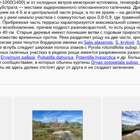
1000(1400) м от холодных ветров межгорная котловина, геоморфо
субстрата — местами задернованного опесчаненного галечника. Д
еднем на 4-5 м в центральной части рощи, а по ее краям – на десят
ее у реки немало участков с сомкнутостью крон 0,8-0,9, где травян
 Прибрежная часть террасы характеризуется максимальной сомкну
е возобновление, причем подрост разновозрастной, то есть роща 
до 40 см. Старые деревья имеют поникшие ветви с годовым прирост
ножество временных проток. Река разделяет рощу на две части, кр
ерегам реки тянутся бордюром ивняки из
Salix alaxensis
,
S. krylovii
,
S
е вглубь следует широкая полоса злаков с Pyrola rotundifolia subsp. 
ных галечных участках в редине рощи имеется разреженное разно
,
Erysimum pallasii
,
Pulsatilla dahurica
,
Potentilla hyparctica
и др. Боль
 сообществами, в которых обычны куртины
Dryas octopetala subsp. 
ты ив здесь далеко отстоят друг от друга и не создают затенения.