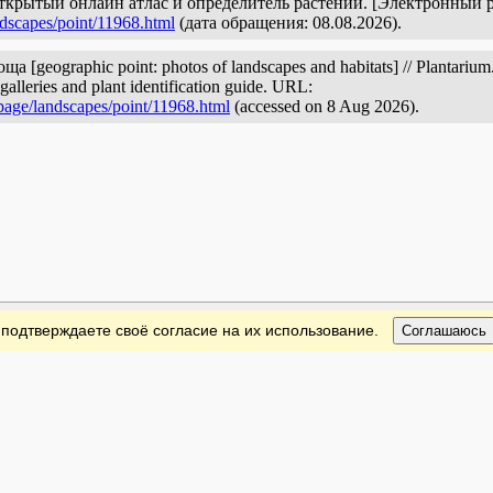
открытый онлайн атлас и определитель растений. [Электронный 
ndscapes/point/11968.html
(дата обращения: 08.08.2026).
[geographic point: photos of landscapes and habitats] // Plantarium.
galleries and plant identification guide. URL:
page/landscapes/point/11968.html
(accessed on 8 Aug 2026).
 подтверждаете своё согласие на их использование.
Соглашаюсь