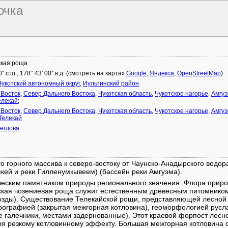
очка
ская роща
0″ с.ш., 178° 43′ 00″ в.д. (смотреть на картах
Google
,
Яндекса
,
OpenStreetMap
)
Чукотский автономный округ
,
Иультинский район
 Восток
,
Север Дальнего Востока
,
Чукотская область
,
Чукотское нагорье
,
Амгуэ
елекай
;
 Восток
,
Север Дальнего Востока
,
Чукотская область
,
Чукотское нагорье
,
Амгуэ
Телекай
еглова
о горного массива к северо-востоку от Чаунско-Анадырского водор
екей и реки Гилленумкывеем) (бассейн реки Амгуэма).
ческим памятником природы регионального значения. Флора приро
ская чозениевая роща служит естественным древесным питомником 
озды). Существование Телекайской рощи, представляющей лесной 
рографией (закрытая межгорная котловина), геоморфологией русл
е галечники, местами задернованные). Этот краевой форпост лесно
ря резкому котловинному эффекту. Большая межгорная котловина 