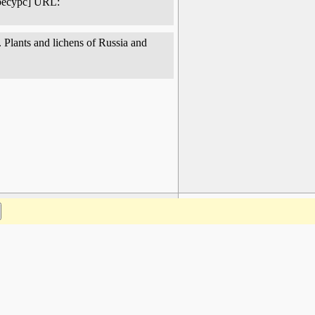
ресурс] URL:
 Plants and lichens of Russia and
www.plantarium.ru
Наверх