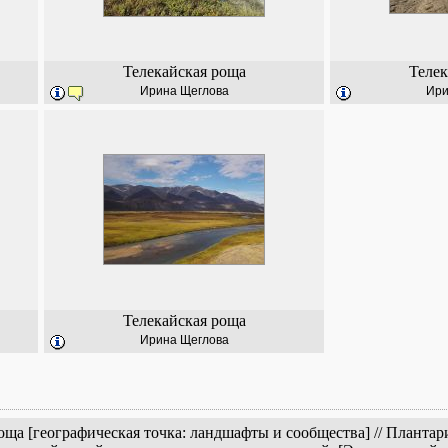
Телекайская роща
Телек
Ирина Щеглова
Ири
Телекайская роща
Ирина Щеглова
оща [географическая точка: ландшафты и сообщества] // Планта