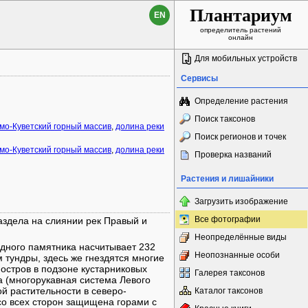
Плантариум
EN
определитель растений
онлайн
Для мобильных устройств
Сервисы
Определение растения
Поиск таксонов
мо-Куветский горный массив
,
долина реки
Поиск регионов и точек
мо-Куветский горный массив
,
долина реки
Проверка названий
Растения и лишайники
Загрузить изображение
Все фотографии
аздела на слиянии рек Правый и
Неопределённые виды
дного памятника насчитывает 232
Неопознанные особи
тундры, здесь же гнездятся многие
остров в подзоне кустарниковых
Галерея таксонов
а (многорукавная система Левого
й растительности в северо-
Каталог таксонов
со всех сторон защищена горами с