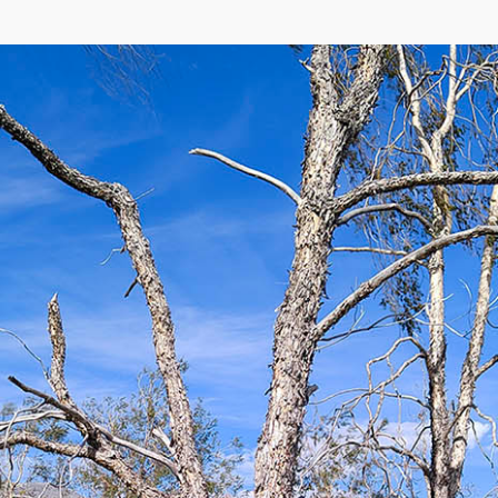
екса
,
OpenStreetMap
)
востоку от Чаунско-Анадырского водораздела на слиянии рек Правый и Левый
регионального значения. Флора природного памятника насчитывает 232 вида
итомником тундры, здесь же гнездятся многие виды птиц (в большинстве св
ов в подзоне кустарниковых тундр, обусловлено своеобразной орографией 
ого Телекая), субстратом (опесчаненные галечники, местами задернованные)
лагодаря резкому котловинному эффекту. Большая межгорная котловина со в
лодных ветров межгорная котловина, геоморфология русла (многорукавная с
ечника. Древостой в роще прореженный: деревья отстоят друг от друга в ср
льшая часть рощи представляет редину, но в глубине ее у реки немало участк
lensis, дающим покрытие 100%. Прибрежная часть террасы характеризуется ма
ое возобновление, причем подрост разновозрастной, то есть роща находится
еют поникшие ветви с годовым приростом до 50 см и более. В низкой пойме , 
ве части, кроме того, имеется небольшой островок между рукавов реки.
ylovii, S. saxatilis, S. boganidensis c большими кустами Ribes triste. Далее вг
middendorffii, Astragalus alpinus и др. На возвышенных галечных участках в реди
hialis, Festuca altaica, Erysimum pallasii, Pulsatilla dahurica, Potentilla hypar
ствами, в которых обычны куртины Dryas octopetala subsp. viscida, Empetrum
 от друга и не создают затенения.