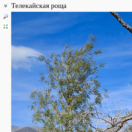
Телекайская роща
Координаты:
67° 44′ 10″ с.ш., 178° 43′ 00″ в.д. (смотреть на картах
Google
,
Янд
Описание точки:
Центр обширного Амгуэмо-Куветского горного массива к северо-
Тъэлекей и реки Гилленумкывеем) (бассейн реки Амгуэма).
Телекайская роща является ботаническим памятником природы 
Телекайская чозениевая роща служит естественным древесным п
Существование Телекайской рощи, представляющей лесной остр
котловина), геоморфологией русла (многорукавная система Лев
лесной растительности в северо-восточной Азии существует б
горами с относительными превышениями 800-1000(1400) м от хо
наличие субстрата — местами задернованного опесчаненного гал
центральной части рощи, а по ее краям – на десятки метров. Бо
0,8-0,9, где травяной покров составлен в основном Poa urssu
древостоя чозении. Высота деревьев до 15 м. Имеется обильн
состоянии. Диаметр стволов от 20 до 40 см. Старые деревья им
имеется множество временных проток. Река разделяет рощу на д
По берегам реки тянутся бордюром ивняки из Salix alaxensis, S. kr
полоса злаков с Pyrola rotundifolia subsp. incarnata, Oxytropis 
разреженное разнотравье с Helictotrichon dahuricum, Saxifraga bronc
площади старых сухих галечников покрыты лишайниковыми сообще
saxatilis. Деревья чозении и кусты ив здесь далеко отстоят друг
Все фотографии
(5)