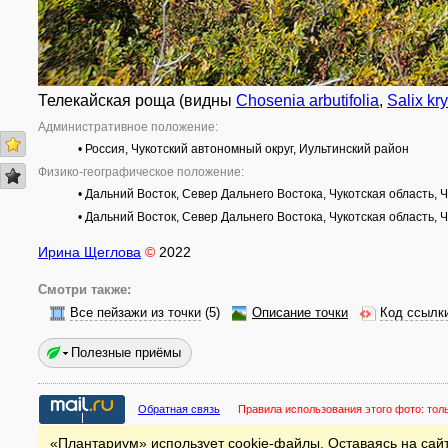
Телекайская роща (видны
Chosenia arbutifolia
,
Salix kry
Административное положение:
• Россия, Чукотский автономный округ, Иультинский район
Физико-географическое положение:
• Дальний Восток, Север Дальнего Востока, Чукотская область, 
• Дальний Восток, Север Дальнего Востока, Чукотская область, 
Ирина Щеглова
©
2022
Смотри также:
Все пейзажи из точки
(5)
Описание точки
Код ссылк
Полезные приёмы
Обратная связь
Правила использования этого фото:
тол
«Плантариум» использует cookie-файлы. Оставаясь на сайт