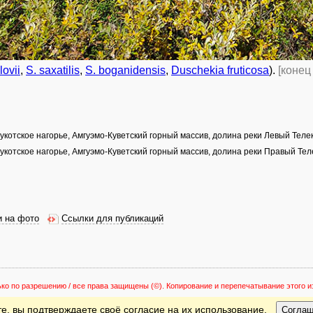
lovii
,
S. saxatilis
,
S. boganidensis
,
Duschekia fruticosa
).
[конец
Чукотское нагорье, Амгуэмо-Куветский горный массив, долина реки Левый Теле
Чукотское нагорье, Амгуэмо-Куветский горный массив, долина реки Правый Тел
и на фото
Ссылки для публикаций
ько по разрешению / все права защищены
(©). Копирование и перепечатывание этого
е, вы подтверждаете своё согласие на их использование.
Согла