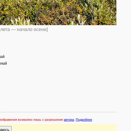
 лета — начало осени]
кай
екай
 изображения возможно лишь с разрешения
автора
.
Подробнее
шаюсь