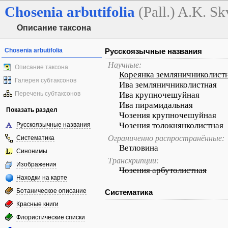
Chosenia
arbutifolia
(Pall.) A.K. S
Описание таксона
Chosenia arbutifolia
Русскоязычные названия
Научные:
Описание таксона
Кореянка земляничниколист
Галерея субтаксонов
Ива земляничниколистная
Перечень субтаксонов
Ива крупночешуйная
Ива пирамидальная
Показать раздел
Чозения крупночешуйная
Чозения толокнянколистная
Русскоязычные названия
Ограниченно распространённые:
Систематика
Ветловина
Синонимы
Транскрипции:
Изображения
Чозения арбутолистная
Находки на карте
Ботаническое описание
Систематика
Красные книги
Флористические списки