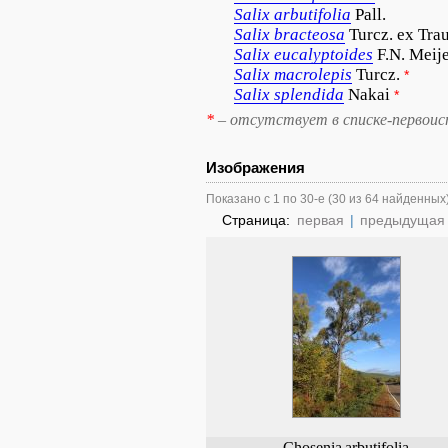
Salix
arbutifolia
Pall.
Salix
bracteosa
Turcz. ex Trau
Salix
eucalyptoides
F.N. Meij
Salix
macrolepis
Turcz.
*
Salix
splendida
Nakai
*
*
– отсутствует в списке-первоис
Изображения
Показано с 1 по 30-е (30 из 64 найденных
Страница:
первая
|
предыдущая
Chosenia
arbutifolia