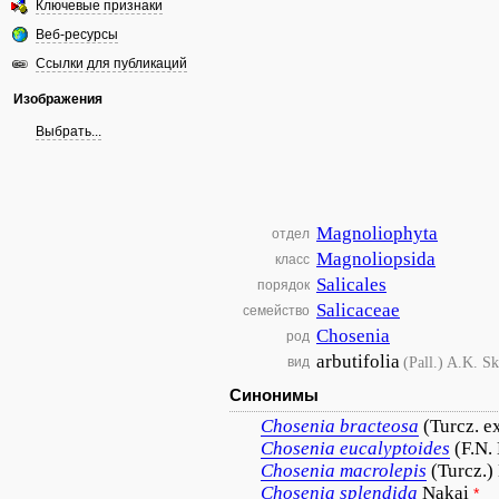
Ключевые признаки
Веб-ресурсы
Ссылки для публикаций
Изображения
Выбрать...
Magnoliophyta
отдел
Magnoliopsida
класс
Salicales
порядок
Salicaceae
семейство
Chosenia
род
arbutifolia
(Pall.) A.K. S
вид
Синонимы
Chosenia
bracteosa
(Turcz. e
Chosenia
eucalyptoides
(F.N.
Chosenia
macrolepis
(Turcz.)
Chosenia
splendida
Nakai
*