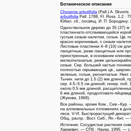
Ботаническое описание
Chosenia arbutifolia
(Pall.) A. Skvorts
arbutifolia
Pall. 1788, Fl. Ross. 1,2 : 
Юбил. сб., посвящ. И. П. Бородину:
Одноствольное дерево до 35 (37) м 
пластинчато-отслаивающейся корой. 
густым сизым налетом, голые. Цв. 
красно-коричневые, с сизым налетом
Листовые пластинки 4–8 (10) см дли
ланцетные, реже ланцетные или про
приостренные, в основании клинови
мелкопильчатые, реже цельнокрайны
сизые. Сер. большей частью поника
полностью скрывающие цв., широко
зеленые, голые, реснитчатые. Нект. 
Тычин. нити до 1.5 (2) мм длиной, 
сер. 4.5–5.5 см длиной; генер. поб.
около 0.5 мм длиной, расщепленный
6 мм длиной, продолговато-яйцевидн
(Жукова, 1968).
Все районы, кроме Ком., Сев.–Кур.
на аллювиальных отложениях в дол
леса. V-VI. Быстрорастущий декорат
Общ. распр.: Вост. Сиб.; Яп.–Кит. —
Источник: Сосудистые растения советс
Харкевич. — СПб.: Наука, 1995. — с.