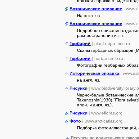
Краткая справка о виде и под
Ботаническое описание
| www.e
На англ. яз.
Ботаническое описание
| www.n
Подробное описание отдельны
распространения и т.п.
Гербарий
| plant.depo.msu.ru
Сканы гербарных образцов (
Гербарий
| herbariumle.ru
Фотографии гербарных образ
Историческая справка
| www.sal
на англ. яз.
Рисунки
| www.biodiversitylibrary.
Черно-белые ботанические ил
Takenoshin(1930),"Flora sylvatic
япон. и англ. яз.).
Рисунки
| www.efloras.org
Фото
| www.arcticatlas.org
Подборка фотоиллюстраций, сс
Ресурсы по родительским таксон