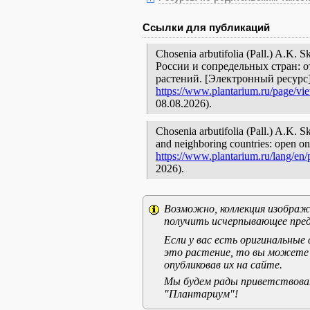
Ссылки для публикаций
Chosenia arbutifolia (Pall.) A.K
России и сопредельных стран: 
растений. [Электронный ресурс
https://www.plantarium.ru/page/vi
08.08.2026).
Chosenia arbutifolia (Pall.) A.K. S
and neighboring countries: open onl
https://www.plantarium.ru/lang/en
2026).
Возможно, коллекция изображе
получить исчерпывающее пред
Если у вас есть оригинальны
это растение, то вы можете
опубликовав их на сайте.
Мы будем рады приветствоват
"Плантариум"!