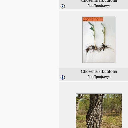
Chosenia
arbutifolia
Лев Трофимук
Chosenia
arbutifolia
Лев Трофимук