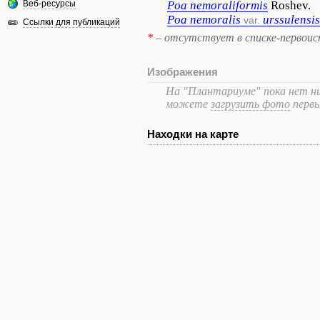
Веб-ресурсы
Poa
nemoraliformis
Roshev.
Poa
nemoralis
urssulensis
var.
Ссылки для публикаций
*
– отсутствует в списке-первоис
Изображения
На "Плантариуме" пока нет ни
можете
загрузить фото
перв
Находки на карте