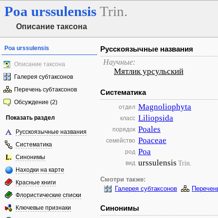
Poa
urssulensis
Trin.
Описание таксона
Poa urssulensis
Русскоязычные названия
Научные:
Описание таксона
Мятлик урсульский
Галерея субтаксонов
Перечень субтаксонов
Систематика
Обсуждение (2)
Magnoliophyta
отдел
Liliopsida
Показать раздел
класс
Poales
порядок
Русскоязычные названия
Poaceae
семейство
Систематика
Poa
род
Синонимы
urssulensis
Trin.
вид
Находки на карте
Смотри также:
Красные книги
Галерея субтаксонов
Перечен
Флористические списки
Синонимы
Ключевые признаки