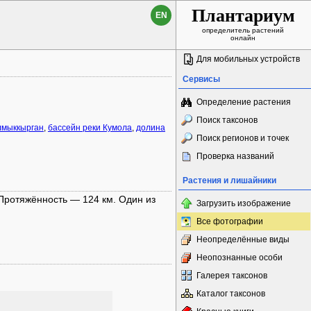
Плантариум
EN
определитель растений
онлайн
Для мобильных устройств
Сервисы
Определение растения
Поиск таксонов
лмыккырган
,
бассейн реки Кумола
,
долина
Поиск регионов и точек
Проверка названий
Растения и лишайники
 Протяжённость — 124 км. Один из
Загрузить изображение
Все фотографии
Неопределённые виды
Неопознанные особи
Галерея таксонов
Каталог таксонов