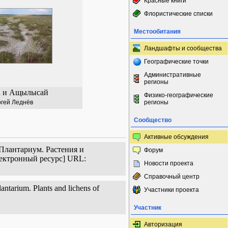
Красные книги
Флористические списки
Местообитания
Ландшафты и сообщества
Географические точки
Административные
регионы
а и Ащылысай
Физико-географические
гей Леднёв
регионы
Сообщество
Активные обсуждения
Плантариум. Растения и
Форум
лектронный ресурс] URL:
Новости проекта
Справочный центр
ntarium. Plants and lichens of
Участники проекта
Участник
Авторизация