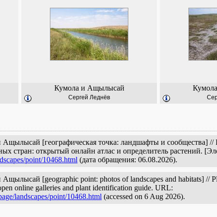
Кумола и Ащылысай
Кумол
Сергей Леднёв
Сер
 Ащылысай [географическая точка: ландшафты и сообщества] // 
ых стран: открытый онлайн атлас и определитель растений. [Э
ndscapes/point/10468.html
(дата обращения: 06.08.2026).
лысай [geographic point: photos of landscapes and habitats] // Pla
pen online galleries and plant identification guide. URL:
/page/landscapes/point/10468.html
(accessed on 6 Aug 2026).