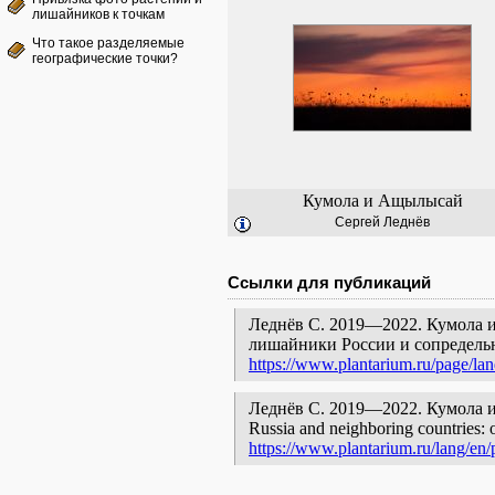
лишайников к точкам
Что такое разделяемые
географические точки?
Кумола и Ащылысай
Сергей Леднёв
Ссылки для публикаций
Леднёв С. 2019—2022. Кумола и
лишайники России и сопредельн
https://www.plantarium.ru/page/la
Леднёв С. 2019—2022. Кумола и Ащы
Russia and neighboring countries: o
https://www.plantarium.ru/lang/en