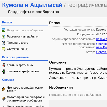
Кумола и Ащылысай
/ географическа
Ландшафты и сообщества
Регион
Регион
Географическая точка:
Кумола
Ландшафты и сообщества
Координаты:
47° 17′ 
Растения и лишайники
Административное положение:
Казахс
Таксоны с фото
Физико-географическое
Средня
положение:
реки К
Обсуждение (4)
Автор:
Сергей
Каталоги регионов
Описание
административных
Кумола — река в Улытауском районе
физико-географических
истоков р. Калмыккырган (вместе с 
Ащылысай — левый приток р. Кумола,
Справка
Изображения
Что такое географические
точки?
Показано с 1 по 3-е (3 из 3 найденных)
Фотографии ландшафтов и
растительных сообществ
Привязка фото растений и