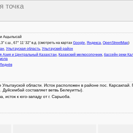
я точка
 и Ащылысай
13″ с.ш., 67° 11′ 32″ в.д. (смотреть на картах
Google
,
Яндекса
,
OpenStreetMap
)
тан
,
Улытауская область
,
Улытауский район
я Азия и Центральный Казахстан
,
Казахский мелкосопочник
,
бассейн реки Ка
умола
 Леднёв
 Улытауской области. Исток расположен в районе пос. Карсакпай.
р. Дуйсембай составляет ветвь Белеуитты).
 исток к юго-западу от г. Сарыоба.