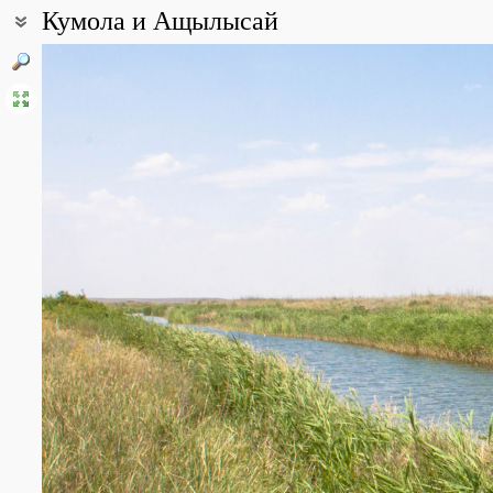
Кумола и Ащылысай
Координаты:
47° 17′ 13″ с.ш., 67° 11′ 32″ в.д. (смотреть на картах
Google
,
Янде
Описание точки:
Кумола - река в Улытауском районе Улытауской области. Исток 
Протяжённость - 124 км. Один из истоков р. Калмыккырган (вмес
Ащылысай - левый приток р. Кумола, исток к юго-западу от г. Са
Все фотографии
(3)
Фото растений и лишайников
(28)