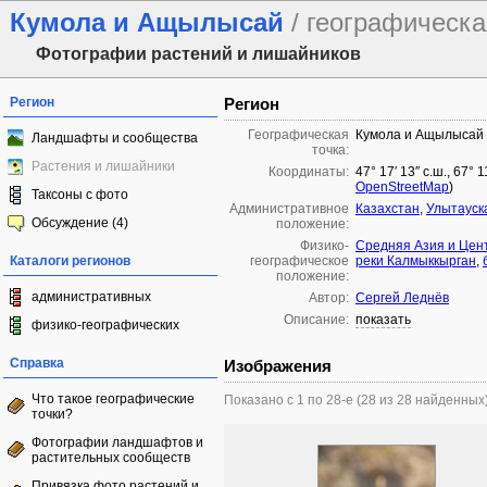
Кумола и Ащылысай
/ географическа
Фотографии растений и лишайников
Регион
Регион
Географическая
Кумола и Ащылысай
Ландшафты и сообщества
точка:
Растения и лишайники
Координаты:
47° 17′ 13″ с.ш., 67° 
OpenStreetMap
)
Таксоны с фото
Административное
Казахстан
,
Улытауск
Обсуждение (4)
положение:
Физико-
Средняя Азия и Цен
Каталоги регионов
географическое
реки Калмыккырган
,
положение:
административных
Автор:
Сергей Леднёв
Описание:
показать
физико-географических
Справка
Изображения
Что такое географические
Показано с 1 по 28-е (28 из 28 найденных
точки?
Фотографии ландшафтов и
растительных сообществ
Привязка фото растений и