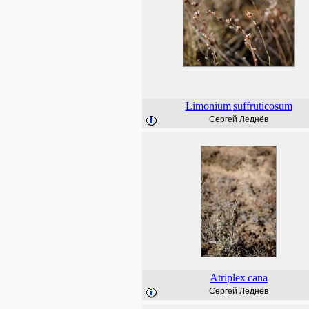
Limonium
suffruticosum
Сергей Леднёв
Atriplex
cana
Сергей Леднёв