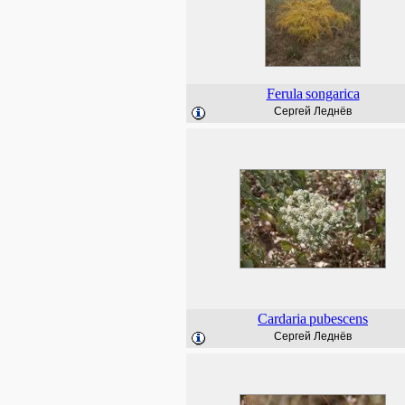
Ferula
songarica
Сергей Леднёв
Cardaria
pubescens
Сергей Леднёв