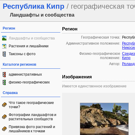
Республика Кипр
/ географическая то
Ландшафты и сообщества
Регион
Регион
Географическая точка:
Респуб
Ландшафты и сообщества
Административное положение:
Респуб
Растения и лишайники
Никоси
Физико-географическое
Средиз
Таксоны с фото
положение:
Кипр
Автор:
Роланд
Каталоги регионов
административных
Изображения
физико-географических
Имеется единственное изображение
Справка
Что такое географические
точки?
Фотографии ландшафтов и
растительных сообществ
Привязка фото растений и
лишайников к точкам