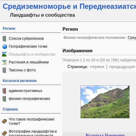
Средиземноморье и Переднеазиатск
Ландшафты и сообщества
Регион
Регион
Физико-географическое положение:
Сред
Список субрегионов
Географические точки
Изображения
Ландшафты и сообщества
Показано с 1 по 30-е (30 из 7981 найденн
Растения и лишайники
Страница:
первая
|
предыдущая
Таксоны с фото
Каталоги регионов
административных
физико-географических
Справка
Что такое географические
точки?
Фотографии ландшафтов и
Водопад Чанчкери
растительных сообществ