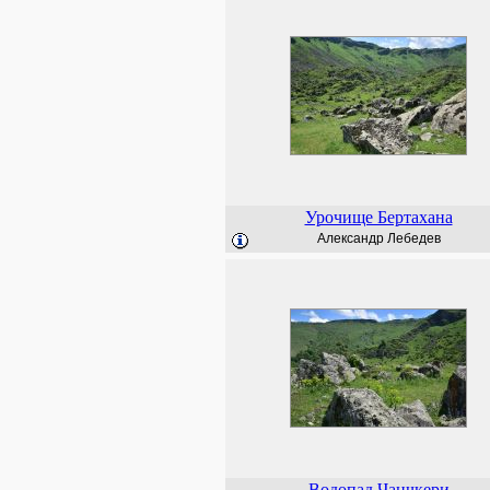
Урочище Бертахана
Александр Лебедев
Водопад Чанчкери