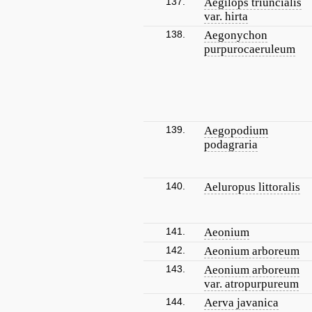
137.
Aegilops triuncialis
var. hirta
138.
Aegonychon
purpurocaeruleum
139.
Aegopodium
podagraria
140.
Aeluropus littoralis
141.
Aeonium
142.
Aeonium arboreum
143.
Aeonium arboreum
var. atropurpureum
144.
Aerva javanica