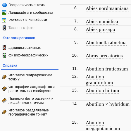
Географические точки
6.
Abies nordmanniana
Ландшафты и сообщества
Растения и лишайники
7.
Abies numidica
Таксоны с фото
8.
Abies pinsapo
Каталоги регионов
9.
Abietinella abietina
административных
10.
Abrus precatorius
физико-географических
Справка
11.
Abutilon fruticosum
Что такое географические
12.
Abutilon
точки?
grandifolium
Фотографии ландшафтов и
13.
Abutilon hirtum
растительных сообществ
Привязка фото растений и
лишайников к точкам
14.
Abutilon × hybridum
Что такое разделяемые
географические точки?
15.
Abutilon
megapotamicum