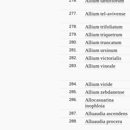
276.
Allium tardiflorum
277.
Allium tel-avivense
278.
Allium trifoliatum
279.
Allium triquetrum
280.
Allium truncatum
281.
Allium ursinum
282.
Allium victorialis
283.
Allium vineale
284.
Allium viride
285.
Allium zebdanense
286.
Allocasuarina
inophloia
287.
Alluaudia ascendens
288.
Alluaudia procera