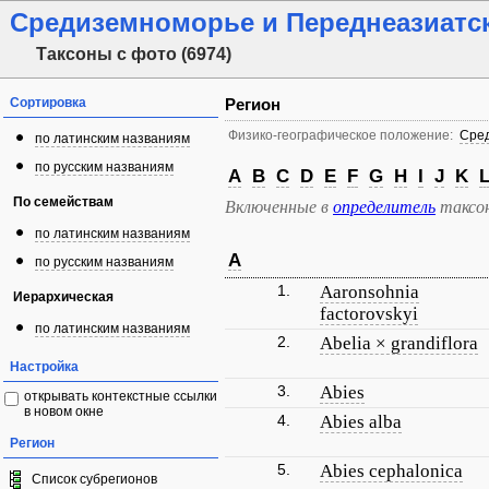
Средиземноморье и Переднеазиатск
Таксоны с фото (6974)
Сортировка
Регион
Физико-географическое положение:
Сред
по латинским названиям
по русским названиям
A
B
C
D
E
F
G
H
I
J
K
По семействам
Включенные в
определитель
таксо
по латинским названиям
A
по русским названиям
1.
Aaronsohnia
Иерархическая
factorovskyi
по латинским названиям
2.
Abelia × grandiflora
Настройка
3.
Abies
открывать контекстные ссылки
в новом окне
4.
Abies alba
Регион
5.
Abies cephalonica
Список субрегионов