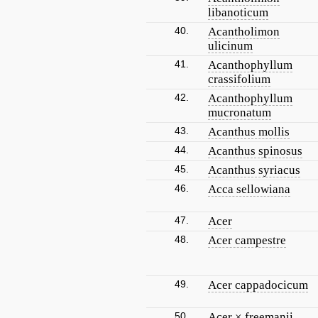
libanoticum
40.
Acantholimon
ulicinum
41.
Acanthophyllum
crassifolium
42.
Acanthophyllum
mucronatum
43.
Acanthus mollis
44.
Acanthus spinosus
45.
Acanthus syriacus
46.
Acca sellowiana
47.
Acer
48.
Acer campestre
49.
Acer cappadocicum
50.
Acer × freemanii