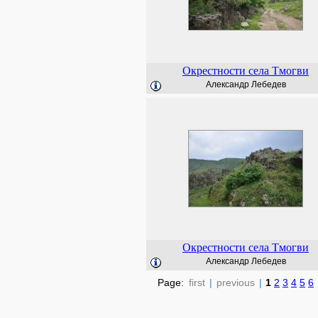
Окрестности села Тмогви
Александр Лебедев
Окрестности села Тмогви
Александр Лебедев
Page:
first
|
previous
|
1
2
3
4
5
6