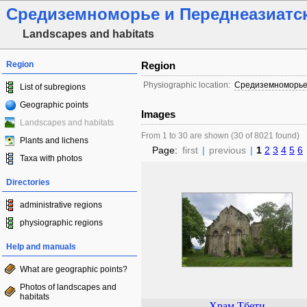
Средиземноморье и Переднеазиатск
Landscapes and habitats
Region
Region
Physiographic location:
Средиземноморье 
List of subregions
Geographic points
Images
Landscapes and habitats
From 1 to 30 are shown (30 of 8021 found)
Plants and lichens
Page:
first
|
previous
|
1
2
3
4
5
6
Taxa with photos
Directories
administrative regions
physiographic regions
Help and manuals
What are geographic points?
Photos of landscapes and
habitats
Храм Тбети