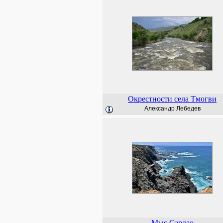
Окрестности села Тмогви
Александр Лебедев
Мыс Сардао