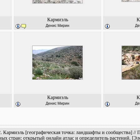
Кармиэль
К
Денис Мирин
Де
Кармиэль
К
Денис Мирин
Де
. Кармиэль [географическая точка: ландшафты и сообщества] // 
ых стран: открытый онлайн атлас и определитель растений. [Э