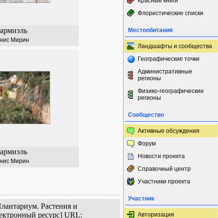
Красные книги
Флористические списки
армиэль
Местообитания
нис Мирин
Ландшафты и сообщества
Географические точки
Административные
регионы
Физико-географические
регионы
Сообщество
Активные обсуждения
Форум
армиэль
Новости проекта
нис Мирин
Справочный центр
Участники проекта
Участник
Плантариум. Растения и
лектронный ресурс] URL:
Авторизация