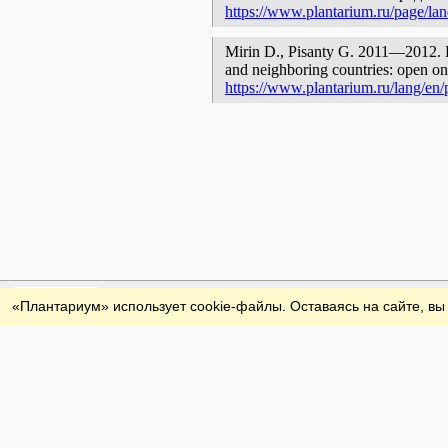
https://www.plantarium.ru/page/la
Mirin D., Pisanty G. 2011—2012. Ка
and neighboring countries: open onl
https://www.plantarium.ru/lang/en/
Обратная связь
«Плантариум» использует cookie-файлы. Оставаясь на сайте, вы