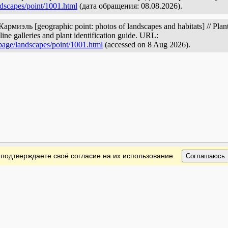
ndscapes/point/1001.html
(дата обращения: 08.08.2026).
рмиэль [geographic point: photos of landscapes and habitats] // Plant
ine galleries and plant identification guide. URL:
page/landscapes/point/1001.html
(accessed on 8 Aug 2026).
 подтверждаете своё согласие на их использование.
Соглашаюсь