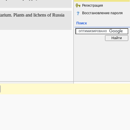
Регистрация
Восстановление пароля
arium. Plants and lichens of Russia
Поиск
www.plantarium.ru
Наверх