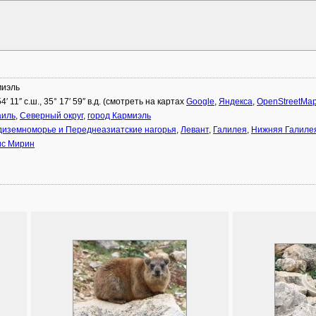
миэль
4′ 11″ с.ш., 35° 17′ 59″ в.д. (смотреть на картах
Google
,
Яндекса
,
OpenStreetMa
аиль
,
Северный округ
,
город Кармиэль
иземноморье и Переднеазиатские нагорья
,
Левант
,
Галилея
,
Нижняя Галиле
ис Мирин