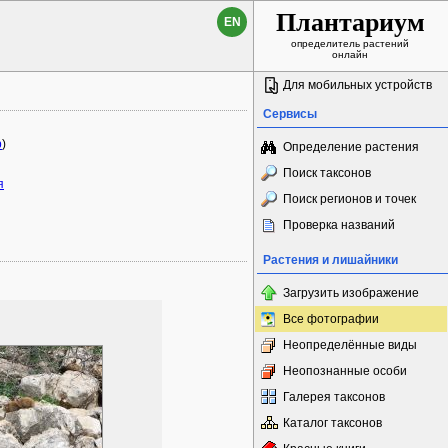
Плантариум
EN
определитель растений
онлайн
Для мобильных устройств
Сервисы
p
)
Определение растения
Поиск таксонов
я
Поиск регионов и точек
Проверка названий
Растения и лишайники
Загрузить изображение
Все фотографии
Неопределённые виды
Неопознанные особи
Галерея таксонов
Каталог таксонов