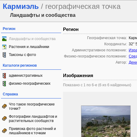
Кармиэль
/ географическая точка
Ландшафты и сообщества
Регион
Регион
Географическая точка:
Кар
Ландшафты и сообщества
Координаты:
32° 5
Растения и лишайники
Административное положение:
Изр
Таксоны с фото
Физико-географическое положение:
Сред
Автор:
Ден
Каталоги регионов
Изображения
административных
физико-географических
Показано с 1 по 6-е (6 из 6 найденных)
Справка
Что такое географические
точки?
Фотографии ландшафтов и
растительных сообществ
Привязка фото растений и
лишайников к точкам