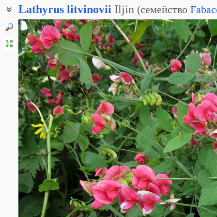
Lathyrus
litvinovii
Iljin
(
семейство
Fabac