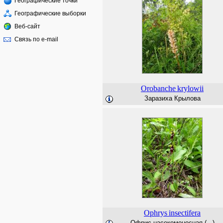
Географические точки
Географические выборки
Веб-сайт
Связь по e-mail
Orobanche
krylowii
Заразиха Крылова
Ophrys
insectifera
Офрис насекомоносная (...)