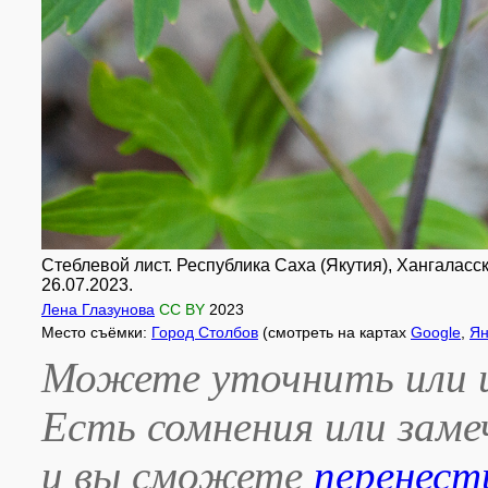
Стеблевой лист. Республика Саха (Якутия), Хангаласск
26.07.2023.
Лена Глазунова
CC BY
2023
Место съёмки:
Город Столбов
(смотреть на картах
Google
,
Ян
Можете уточнить или и
Есть сомнения или зам
и вы сможете
перенест