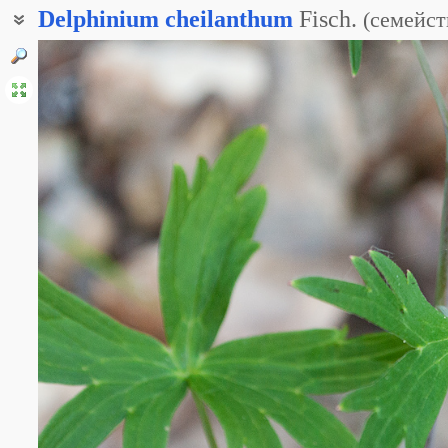
Delphinium
cheilanthum
Fisch.
(
семейст
Дельфиниум губоцветный
Живокость губоцветковая
Шпорник губоцветный