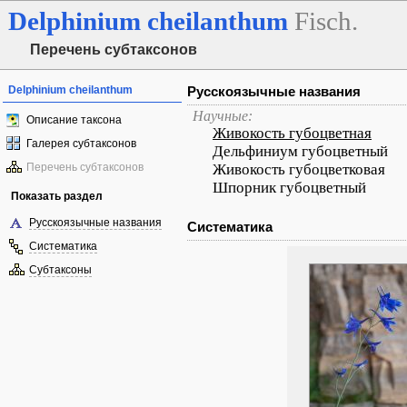
Delphinium
cheilanthum
Fisch.
Перечень субтаксонов
Delphinium cheilanthum
Русскоязычные названия
Научные:
Описание таксона
Живокость губоцветная
Галерея субтаксонов
Дельфиниум губоцветный
Перечень субтаксонов
Живокость губоцветковая
Шпорник губоцветный
Показать раздел
Русскоязычные названия
Систематика
Систематика
Субтаксоны