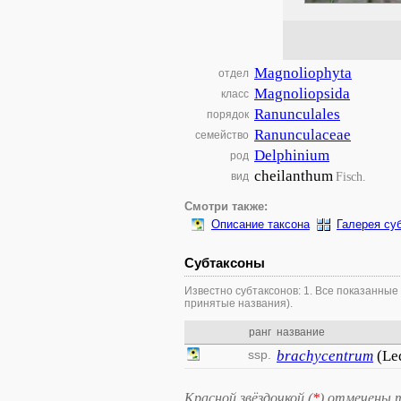
Magnoliophyta
отдел
Magnoliopsida
класс
Ranunculales
порядок
Ranunculaceae
семейство
Delphinium
род
cheilanthum
Fisch.
вид
Смотри также:
Описание таксона
Галерея су
Субтаксоны
Известно субтаксонов: 1. Все показанные
принятые названия).
ранг
название
ssp.
brachycentrum
(Le
Красной звёздочкой (
*
) отмечены 