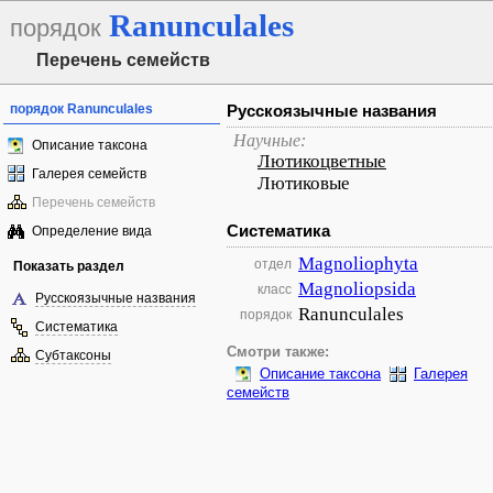
Ranunculales
порядок
Перечень семейств
порядок Ranunculales
Русскоязычные названия
Научные:
Описание таксона
Лютикоцветные
Галерея семейств
Лютиковые
Перечень семейств
Систематика
Определение вида
Magnoliophyta
отдел
Показать раздел
Magnoliopsida
класс
Русскоязычные названия
Ranunculales
порядок
Систематика
Смотри также:
Субтаксоны
Описание таксона
Галерея
семейств