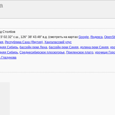
а
д Столбов
23′ 02.32″ с.ш., 126° 38′ 43.48″ в.д. (смотреть на картах
Google
,
Яндекса
,
OpenSt
ия
,
Республика Саха (Якутия)
,
Хангаласский улус
дняя Сибирь
,
бассейн реки Лена
,
бассейн реки Синяя
,
долина реки Синяя
,
ур
дняя Сибирь
,
Среднесибирское плоскогорье
,
Приленское плато
,
урочище Гор
 Глазунова