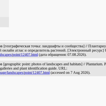
ов [географическая точка: ландшафты и сообщества] // Плантар
й онлайн атлас и определитель растений. [Электронный ресурс]
ndscapes/point/12407.html
(дата обращения: 07.08.2026).
geographic point: photos of landscapes and habitats] // Plantarium. P
galleries and plant identification guide. URL:
/page/landscapes/point/12407.html
(accessed on 7 Aug 2026).