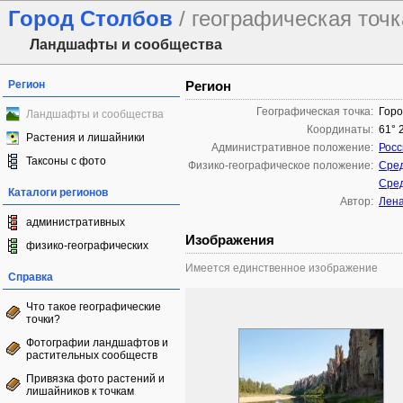
Город Столбов
/ географическая точк
Ландшафты и сообщества
Регион
Регион
Географическая точка:
Горо
Ландшафты и сообщества
Координаты:
61° 
Растения и лишайники
Административное положение:
Росс
Таксоны с фото
Физико-географическое положение:
Сре
Сре
Каталоги регионов
Автор:
Лена
административных
Изображения
физико-географических
Имеется единственное изображение
Справка
Что такое географические
точки?
Фотографии ландшафтов и
растительных сообществ
Привязка фото растений и
лишайников к точкам