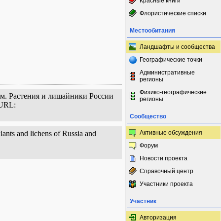
Красные книги
Флористические списки
Местообитания
Ландшафты и сообщества
Географические точки
Административные
регионы
Физико-географические
иум. Растения и лишайники России
регионы
 URL:
Сообщество
lants and lichens of Russia and
Активные обсуждения
Форум
Новости проекта
Справочный центр
Участники проекта
Участник
Авторизация