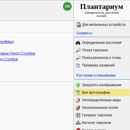
Плантариум
EN
определитель растений
онлайн
Для мобильных устройств
Сервисы
reetMap
)
Определение растения
Поиск таксонов
очище Город Столбов
;
Поиск регионов и точек
од Столбов
Проверка названий
Растения и лишайники
Загрузить изображение
Все фотографии
Неопределённые виды
Неопознанные особи
Галерея таксонов
Каталог таксонов