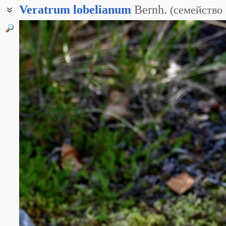
Veratrum
lobelianum
Bernh.
(
семейство
Чемерица зелёная
Чемерица обыкновенная
Кукольник