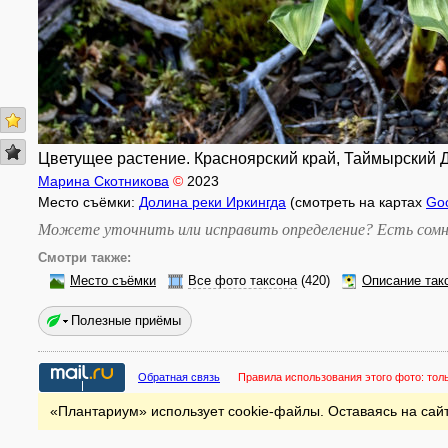
Цветущее растение. Красноярский край, Таймырский До
Марина Скотникова
©
2023
Место съёмки:
Долина реки Иркингда
(смотреть на картах
Go
Можете уточнить или исправить определение? Есть сомн
Смотри также:
Место съёмки
Все фото таксона
(420)
Описание так
Полезные приёмы
Обратная связь
Правила использования этого фото:
тол
«Плантариум» использует cookie-файлы. Оставаясь на сайт