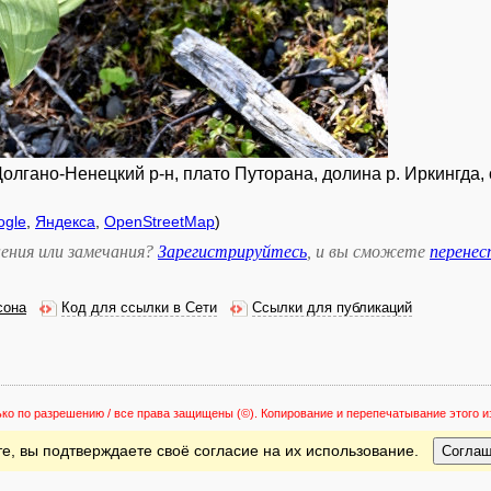
лгано-Ненецкий р-н, плато Путорана, долина р. Иркингда, 
ogle
,
Яндекса
,
OpenStreetMap
)
ения или замечания?
Зарегистрируйтесь
, и вы сможете
перене
сона
Код для ссылки в Сети
Ссылки для публикаций
ько по разрешению / все права защищены
(©). Копирование и перепечатывание этого
е, вы подтверждаете своё согласие на их использование.
Согла