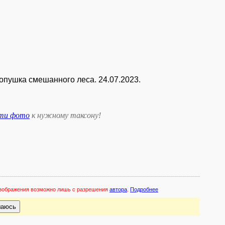
опушка смешанного леса. 24.07.2023.
сти фото
к нужному таксону
!
 изображения возможно лишь с разрешения
автора
.
Подробнее
шаюсь