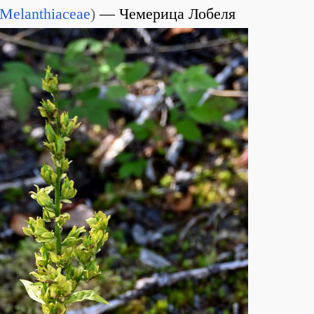
Melanthiaceae
)
Чемерица Лобеля