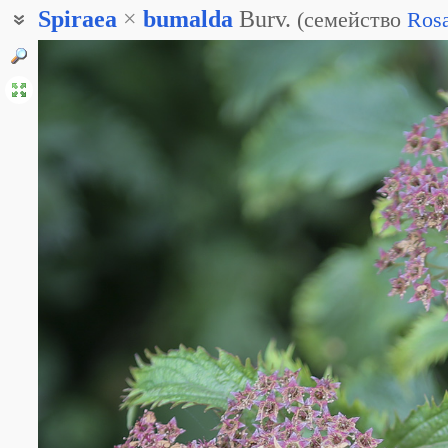
Spiraea
×
bumalda
Burv.
(
семейство
Ros