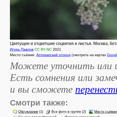
Цветущее и отцветшие соцветия и листья. Москва, бота
Игорь Павлов
CC BY-NC
2021
Место съёмки:
Аптекарский огород
(смотреть на картах
Goog
Можете уточнить или и
Есть сомнения или зам
и вы сможете
перенест
Смотри также:
Обсуждение
(1)
Все фото в группе
(2)
Место съёмки