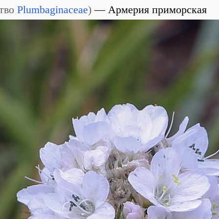
тво
Plumbaginaceae
)
Армерия приморская