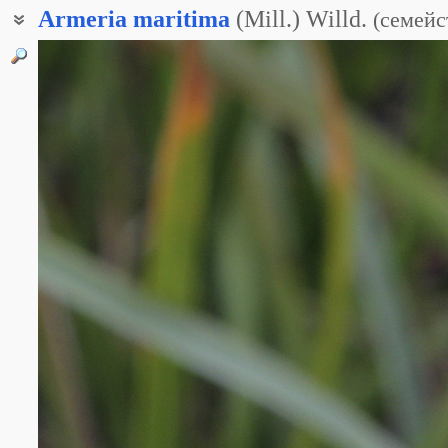
Armeria
maritima
(Mill.) Willd.
(
семейс
Армерия морская