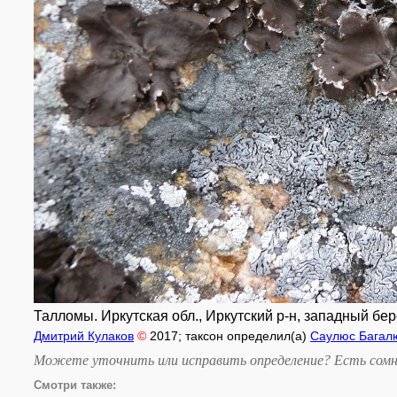
Талломы. Иркутская обл., Иркутский р-н, западный бере
Дмитрий Кулаков
©
2017
; таксон определил(а)
Саулюс Багал
Можете уточнить или исправить определение? Есть сомн
Смотри также: