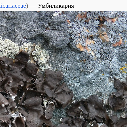
icariaceae
)
Умбиликария