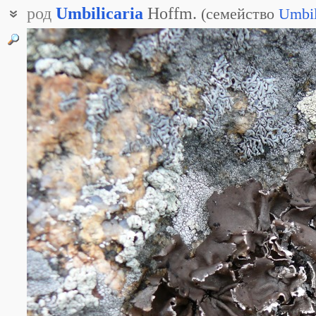
род
Umbilicaria
Hoffm.
(
семейство
Umbil