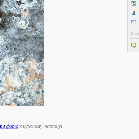
Изо
сти фото
к нужному таксону
!