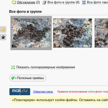
Обсуждение
(2)
Все фото в группе
(4)
Все фото так
Все фото в группе
Показать полноразмерные изображения
Полезные приёмы
Обратная связь
Правила использования этого фото:
тол
«Плантариум» использует cookie-файлы. Оставаясь на сайт